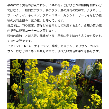
早春に咲く黄色のお花ですが、「菜の花」とはひとつの植物を指すわけ
ではなく、一般的にアブラナ科アブラナ属のお花の総称で、ナタネ、カ
ブ、ハクサイ、キャベツ、ブロッコリー、カラシナ、ザーサイなどの植
物のお花全般を「菜の花」と呼んでいます。
当店では、花や葉茎、蕾などを食用として利用するよう、食用の菜の花
が早春に野菜コーナーに入荷します。
独特の歯触りとほろ苦い風味があり、早春に春を味わう古くから愛され
てきた花野菜です。
ビタミンE・K・C、ナイアシン、葉酸、カロテン、カリウム、カルシ
ウム、鉄などのミネラル類も豊富で、優れた緑黄色野菜でもあります。