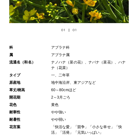
01
01
科
アブラナ科
属
アブラナ属
流通名（和名）
ナノハナ（菜の花）、ナバナ（菜花）、ハナ
ナ（花菜）
タイプ
一、二年草
原産地
地中海沿岸、東アジアなど
草丈/樹高
60～80cmほど
開花期
2～3月ごろ
花色
黄色
耐寒性
やや強い
耐暑性
やや弱い
花言葉
「快活な愛」「競争」「小さな幸せ」「快
活」「活発」「元気いっぱい」