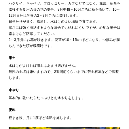
ハクサイ、キャベツ、ブロッコリー、カブなどではなく、花蕾、葉茎を
収穫する食用の菜の花の場合、8月中旬～10月ごろに種を撒いて、10～
12月または翌春の2～3月ごろに収穫します。
日当たりが良く、風通し、水はけのよい場所で育てます。
寒さには強く凍結するような場合でも枯れにくいですが、心配な場合は
霜よけなど防寒してください。
2～3月頃にお花が咲きます。花茎が10～15cmほどになり、つぼみが膨
らんできた頃が収穫時です。
用土
水はけがよければ用土はあまり選びません。
酸性の土壌は嫌いますので、2週間前くらいまでに苦土石灰などで調整
します。
水やり
基本的に乾いたらたっぷりとお水やりをします。
肥料
種まき後、月に1度ほど追肥を施します。