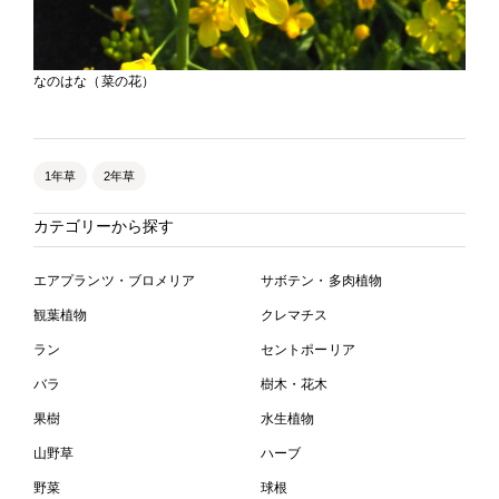
なのはな（菜の花）
1年草
2年草
カテゴリーから探す
エアプランツ・ブロメリア
サボテン・多肉植物
観葉植物
クレマチス
ラン
セントポーリア
バラ
樹木・花木
果樹
水生植物
山野草
ハーブ
野菜
球根