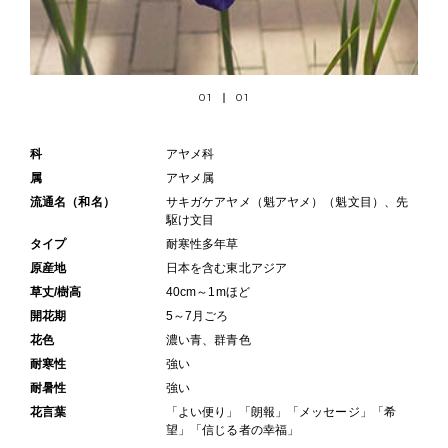
01
01
科
アヤメ科
属
アヤメ属
流通名（和名）
サキガケアヤメ（魁アヤメ）（魁文目）、先
駆け文目
タイプ
耐寒性多年草
原産地
日本を含む東北アジア
草丈/樹高
40cm～1mほど
開花期
5～7月ごろ
花色
濃い青、群青色
耐寒性
強い
耐暑性
強い
花言葉
「よい便り」「朗報」「メッセージ」「希
望」「信じる者の幸福」