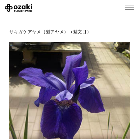
サキガケアヤメ（魁アヤメ）（魁文目）