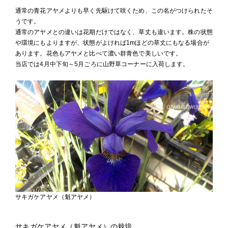
通常の青花アヤメよりも早く先駆けて咲くため、この名がつけられたそ
うです。
通常のアヤメとの違いは花期だけではなく、草丈も違います。株の状態
や環境にもよりますが、状態がよければ1mほどの草丈にもなる場合が
あります。花色もアヤメと比べて濃い群青色で美しいです。
当店では4月中下旬～5月ごろに山野草コーナーに入荷します。
サキガケアヤメ（魁アヤメ）
サキガケアヤメ（魁アヤメ）の栽培