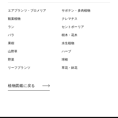
エアプランツ・ブロメリア
サボテン・多肉植物
観葉植物
クレマチス
ラン
セントポーリア
バラ
樹木・花木
果樹
水生植物
山野草
ハーブ
野菜
球根
リーフプランツ
草花・鉢花
植物図鑑に戻る