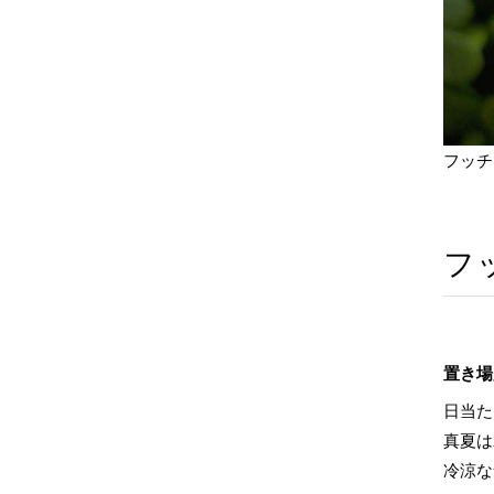
フッチ
フ
置き場
日当た
真夏は
冷涼な