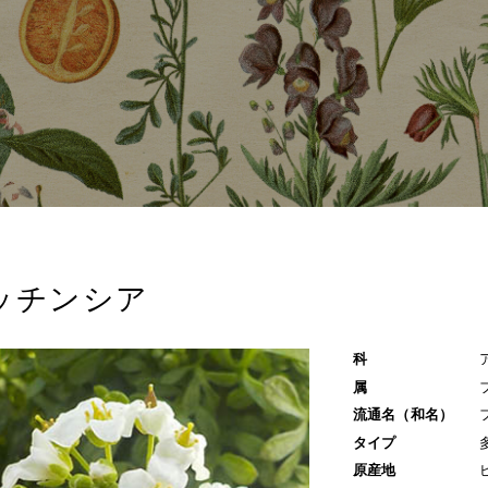
ッチンシア
科
属
流通名（和名）
タイプ
原産地