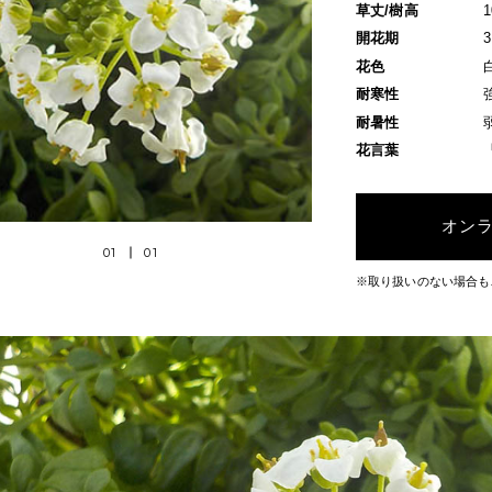
草丈/樹高
開花期
花色
耐寒性
耐暑性
花言葉
オン
01
01
※取り扱いのない場合も