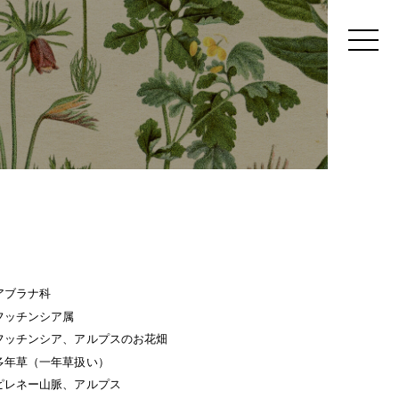
アブラナ科
フッチンシア属
フッチンシア、アルプスのお花畑
多年草（一年草扱い）
ピレネー山脈、アルプス