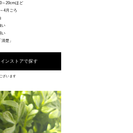
10～20cmほど
3～4月ごろ
白
強い
弱い
「清楚」
ラインストアで探す
ございます