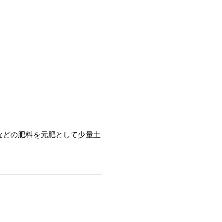
。
などの肥料を元肥として少量土