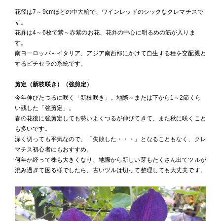
花径は7～9cmほどの中大輪で、ワインレッドのシックなクレマチスで
す。
花弁は4～6枚で紫～赤紫のお花、花弁の中心に明るめの筋が入りま
す。
南ヨーロッパ～イタリア、アジア南西部にかけて自生する種を交配親と
するビチセラの系統です。
剪定（新枝咲き）（強剪定）
今年伸びたつるに咲く「新枝咲き」。地際～または下から1～2節くら
い残した「強剪定」。
春の花後に強剪定しても勢いよくつるが伸びてきて、また秋に咲くこと
も多いです。
深く切っても平気なので、「失敗した・・・」となることもなく、クレ
マチス初心者にもおすすめ。
何年か経って株も大きくなり、地際から新しい芽もたくさん出てツルが
混み過ぎて困る様でしたら、古いツルは切って整理しても大丈夫です。