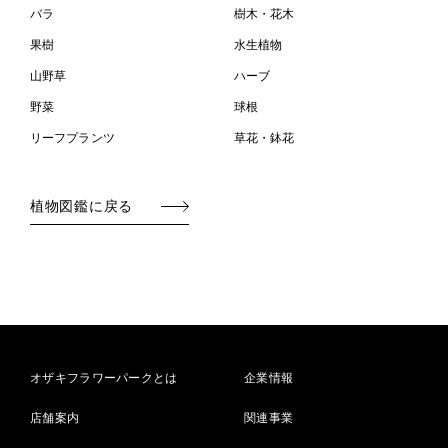
バラ
樹木・花木
果樹
水生植物
山野草
ハーブ
野菜
球根
リーフプランツ
草花・鉢花
植物図鑑に戻る
オザキフラワーパークとは
企業情報
店舗案内
関連事業