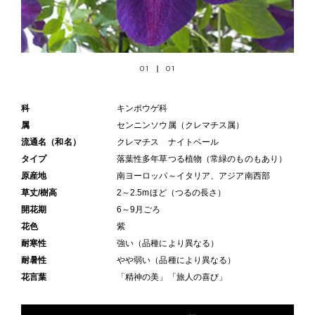
01
01
科
キンポウゲ科
属
センニンソウ属（クレマチス属）
流通名（和名）
クレマチス ナイトベール
タイプ
落葉性多年草つる植物（常緑のものもあり）
原産地
南ヨーロッパ～イタリア、アジア南西部
草丈/樹高
2～2.5mほど（つるの長さ）
開花期
6～9月ごろ
花色
紫
耐寒性
強い（品種により異なる）
耐暑性
やや弱い（品種により異なる）
花言葉
「精神の美」「旅人の喜び」