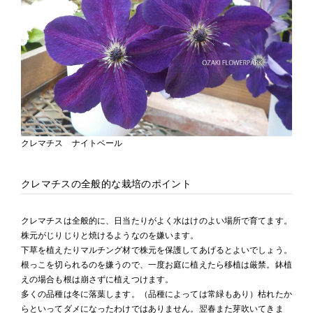
クレマチス ナイトベール
クレマチスの全般的な栽培のポイント
クレマチスは全般的に、日当たりがよく水はけのよい場所で育てます。
株元がじりじりと焼けるようなのを嫌います。
下草を植えたりマルチング材で株元を保護してあげるとよいでしょう。
根っこを切られるのを嫌うので、一度お庭に植えたら移植は厳禁。鉢植
えの場合も根は崩さずに植えつけます。
多くの品種は冬に落葉します。（品種によっては常緑もあり）枯れたか
らといってダメになったわけではありません。翌春また芽吹いてきま