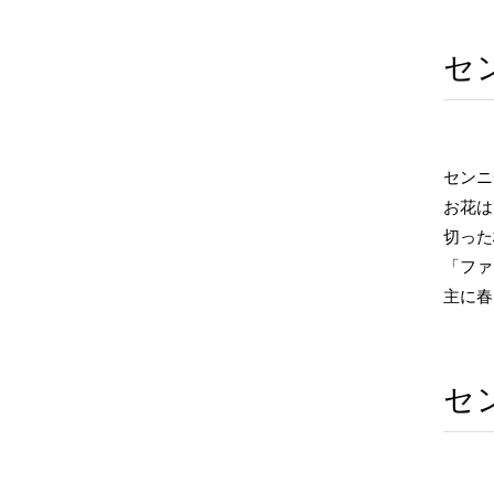
セ
センニ
お花は
切った
「ファ
主に春
セ