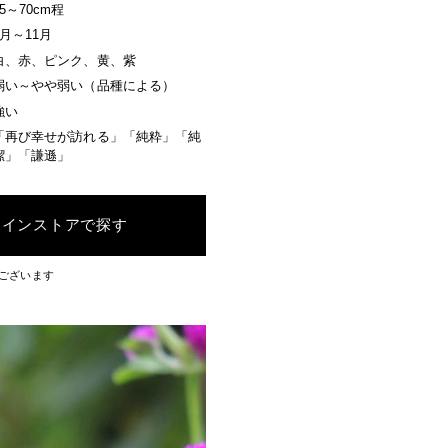
15～70cm程
5月～11月
白、赤、ピンク、黄、紫
弱い～やや弱い（品種による）
強い
「再び幸せが訪れる」「純粋」「純
潔」「謙遜」
ラインストアで探す
ございます