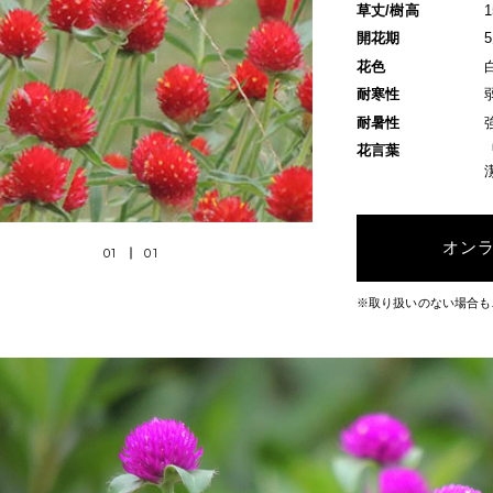
草丈/樹高
開花期
花色
耐寒性
耐暑性
花言葉
オン
01
01
※取り扱いのない場合も