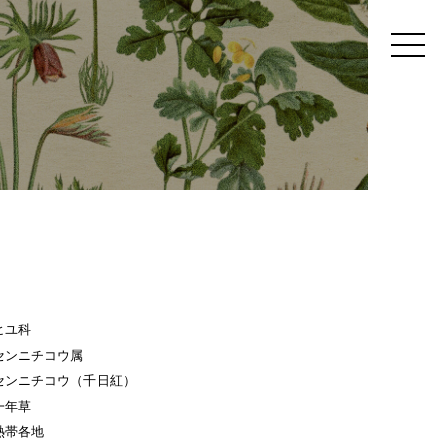
ヒユ科
センニチコウ属
センニチコウ（千日紅）
一年草
熱帯各地