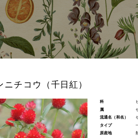
ンニチコウ（千日紅）
科
属
流通名（和名）
タイプ
原産地