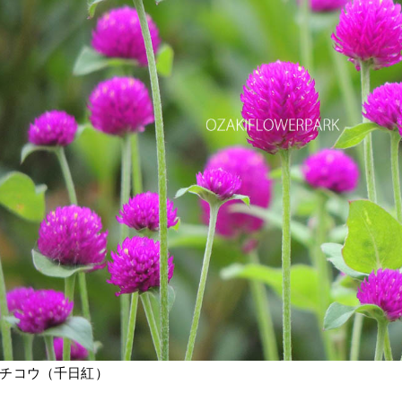
チコウ（千日紅）