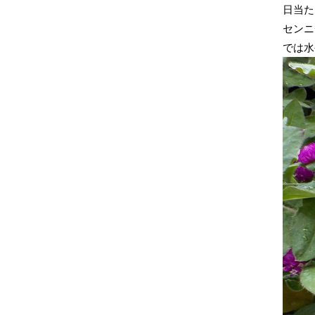
日当た
センニ
では水