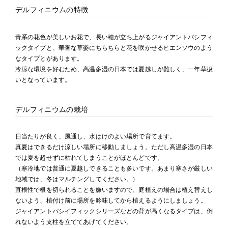
デルフィニウムの特徴
青系の花色が美しいお花で、長い穂が立ち上がるジャイアントパシフィ
ックタイプと、華奢な草姿にちらちらと花を咲かせるヒエンソウのよう
なタイプとがあります。
冷涼な環境を好むため、高温多湿の日本では夏越しが難しく、一年草扱
いとなっています。
デルフィニウムの栽培
日当たりが良く、風通し、水はけのよい場所で育てます。
真夏はできるだけ涼しい場所に移動しましょう。ただし高温多湿の日本
では夏を超せずに枯れてしまうことがほとんどです。
（寒冷地では普通に夏越しできることも多いです。あまり寒さが厳しい
地域では、冬はマルチングしてください。）
直根性で根を切られることを嫌いますので、庭植えの場合は植え替えし
ないよう、植付け前に場所を吟味してから植えるようにしましょう。
ジャイアントパシイフィックシリーズなどの背が高くなるタイプは、倒
れないよう支柱を立ててあげてください。