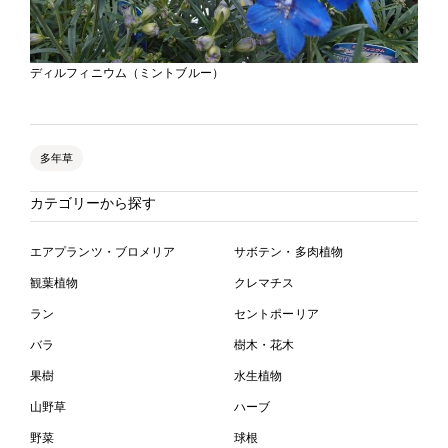
ディルフィニウム（ミントブルー）
多年草
カテゴリーから探す
エアプランツ・ブロメリア
サボテン・多肉植物
観葉植物
クレマチス
ラン
セントポーリア
バラ
樹木・花木
果樹
水生植物
山野草
ハーブ
野菜
球根