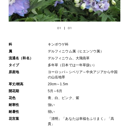
01
01
科
キンポウゲ科
属
デルフィニウム属（ヒエンソウ属）
流通名（和名）
デルフィニウム、大飛燕草
タイプ
多年草（日本では一年草扱い）
原産地
ヨーロッパ～シベリア～中央アジアから中国
の山岳地帯
草丈/樹高
20cm～1.5m
開花期
5月～6月
花色
青、白、ピンク、紫
耐寒性
強い
耐暑性
弱い
花言葉
「清明」「あなたは幸福をふりまく」「高
貴」