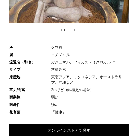
01
01
科
クワ科
属
イチジク属
流通名（和名）
ガジュマル、フィカス・ミクロカルパ
タイプ
常緑高木
原産地
東南アジア、ミクロネシア、オーストラリ
ア、沖縄など
草丈/樹高
2mほど（鉢植えの場合）
耐寒性
弱い
耐暑性
強い
花言葉
「健康」
オンラインストアで探す