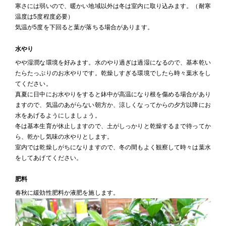
寒さには弱いので、暖かい地域以外は冬は室内に取り込みます。（耐寒
温度は5度程度必要）
気温が5度を下回ると葉が落ちる場合があります。
水やり
やや湿潤な環境を好みます。水のやり過ぎは過湿になるので、基本乾い
たらたっぷりのお水やりです。乾燥しすぎる環境でしたら時々葉水をし
てください。
真夏に日中にお水やりをすると鉢中が高温になり根を傷める場合があり
ますので、気温のあがらない朝方か、涼しくなってからの夕方以降にお
水をあげるようにしましょう。
冬は基本生育が休止しますので、土がしっかりと乾燥するまで待ってか
ら、乾かし気味の水やりとします。
室内では乾燥しがちになりますので、冬の間もよく観察して時々は葉水
をしてあげてください。
肥料
春秋に緩効性肥料か液肥を施します。