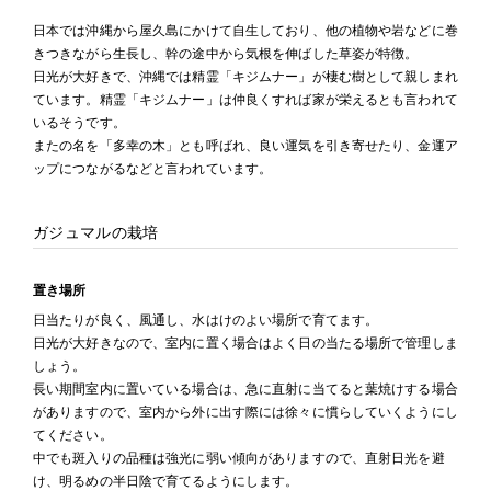
日本では沖縄から屋久島にかけて自生しており、他の植物や岩などに巻
きつきながら生長し、幹の途中から気根を伸ばした草姿が特徴。
日光が大好きで、沖縄では精霊「キジムナー」が棲む樹として親しまれ
ています。精霊「キジムナー」は仲良くすれば家が栄えるとも言われて
いるそうです。
またの名を「多幸の木」とも呼ばれ、良い運気を引き寄せたり、金運ア
ップにつながるなどと言われています。
ガジュマルの栽培
置き場所
日当たりが良く、風通し、水はけのよい場所で育てます。
日光が大好きなので、室内に置く場合はよく日の当たる場所で管理しま
しょう。
長い期間室内に置いている場合は、急に直射に当てると葉焼けする場合
がありますので、室内から外に出す際には徐々に慣らしていくようにし
てください。
中でも斑入りの品種は強光に弱い傾向がありますので、直射日光を避
け、明るめの半日陰で育てるようにします。