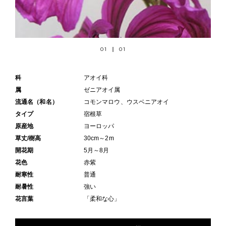
01
01
科
アオイ科
属
ゼニアオイ属
流通名（和名）
コモンマロウ、ウスベニアオイ
タイプ
宿根草
原産地
ヨーロッパ
草丈/樹高
30cm～2m
開花期
5月～8月
花色
赤紫
耐寒性
普通
耐暑性
強い
花言葉
「柔和な心」