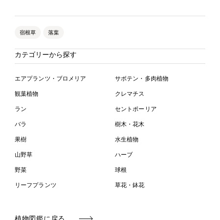
宿根草
落葉
カテゴリーから探す
エアプランツ・ブロメリア
サボテン・多肉植物
観葉植物
クレマチス
ラン
セントポーリア
バラ
樹木・花木
果樹
水生植物
山野草
ハーブ
野菜
球根
リーフプランツ
草花・鉢花
植物図鑑に戻る