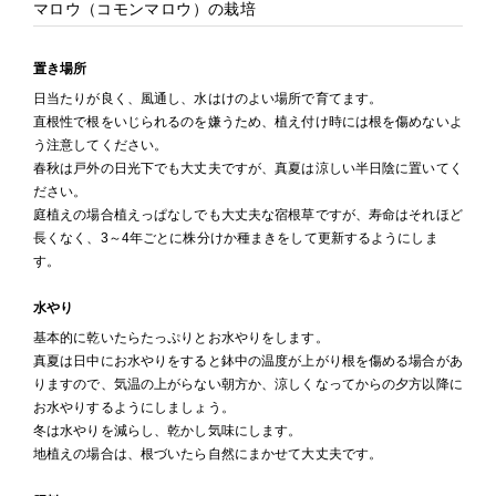
マロウ（コモンマロウ）の栽培
置き場所
日当たりが良く、風通し、水はけのよい場所で育てます。
直根性で根をいじられるのを嫌うため、植え付け時には根を傷めないよ
う注意してください。
春秋は戸外の日光下でも大丈夫ですが、真夏は涼しい半日陰に置いてく
ださい。
庭植えの場合植えっぱなしでも大丈夫な宿根草ですが、寿命はそれほど
長くなく、3～4年ごとに株分けか種まきをして更新するようにしま
す。
水やり
基本的に乾いたらたっぷりとお水やりをします。
真夏は日中にお水やりをすると鉢中の温度が上がり根を傷める場合があ
りますので、気温の上がらない朝方か、涼しくなってからの夕方以降に
お水やりするようにしましょう。
冬は水やりを減らし、乾かし気味にします。
地植えの場合は、根づいたら自然にまかせて大丈夫です。