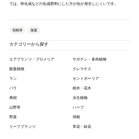
では、IB化成などの化成肥料にした方が虫が発生しにくいです。
宿根草
落葉
カテゴリーから探す
エアプランツ・ブロメリア
サボテン・多肉植物
観葉植物
クレマチス
ラン
セントポーリア
バラ
樹木・花木
果樹
水生植物
山野草
ハーブ
野菜
球根
リーフプランツ
草花・鉢花