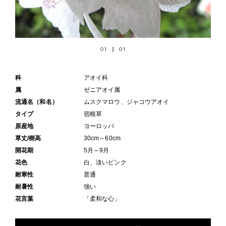
01
01
科
アオイ科
属
ゼニアオイ属
流通名（和名）
ムスクマロウ、ジャコウアオイ
タイプ
宿根草
原産地
ヨーロッパ
草丈/樹高
30cm～60cm
開花期
5月～9月
花色
白、淡いピンク
耐寒性
普通
耐暑性
強い
花言葉
「柔和な心」