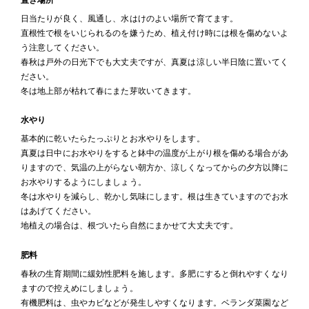
日当たりが良く、風通し、水はけのよい場所で育てます。
直根性で根をいじられるのを嫌うため、植え付け時には根を傷めないよ
う注意してください。
春秋は戸外の日光下でも大丈夫ですが、真夏は涼しい半日陰に置いてく
ださい。
冬は地上部が枯れて春にまた芽吹いてきます。
水やり
基本的に乾いたらたっぷりとお水やりをします。
真夏は日中にお水やりをすると鉢中の温度が上がり根を傷める場合があ
りますので、気温の上がらない朝方か、涼しくなってからの夕方以降に
お水やりするようにしましょう。
冬は水やりを減らし、乾かし気味にします。根は生きていますのでお水
はあげてください。
地植えの場合は、根づいたら自然にまかせて大丈夫です。
肥料
春秋の生育期間に緩効性肥料を施します。多肥にすると倒れやすくなり
ますので控えめにしましょう。
有機肥料は、虫やカビなどが発生しやすくなります。ベランダ菜園など