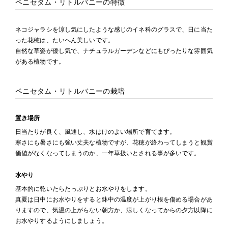
ペニセタム・リトルバニーの特徴
ネコジャラシを涼し気にしたような感じのイネ科のグラスで、日に当た
った花穂は、たいへん美しいです。
自然な草姿が優し気で、ナチュラルガーデンなどにもぴったりな雰囲気
がある植物です。
ペニセタム・リトルバニーの栽培
置き場所
日当たりが良く、風通し、水はけのよい場所で育てます。
寒さにも暑さにも強い丈夫な植物ですが、花穂が終わってしまうと観賞
価値がなくなってしまうのか、一年草扱いとされる事が多いです。
水やり
基本的に乾いたらたっぷりとお水やりをします。
真夏は日中にお水やりをすると鉢中の温度が上がり根を傷める場合があ
りますので、気温の上がらない朝方か、涼しくなってからの夕方以降に
お水やりするようにしましょう。