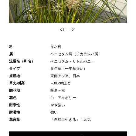
01
01
科
イネ科
属
ペニセタム属（チカラシバ属）
流通名（和名）
ペニセタム・リトルバニー
タイプ
多年草（一年草扱い）
原産地
東南アジア、日本
草丈/樹高
～80cmほど
開花期
晩夏～秋
花色
白、アイボリー
耐寒性
やや強い
耐暑性
強い
花言葉
「自然に生きる」「元気」