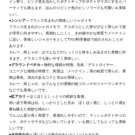
イン寄り。ピンク色を活かしたポテトチップやポテトサラダにするとパ
ーティでも映えます。ほんのりピンク色のビシソワーズも可愛い＆美味
しい。
●
シンシア
＝フランス生まれの美味しいジャガイモ
フランス生まれのジャガイモで、デコボコとした芽が少なく滑らかで皮
が非常に向きやすい。煮崩れしにくく、きめ細やかな肉質でメークイン
に近い。美味しいジャガイモとしてTVの料理番組で紹介されたことが
あります。
カレー、肉じゃが、おでんなどのじっくりと味をしみ込ませた煮物に向
きます。グラタンでも使いやすく美味しい。
●
グラウンドペチカ
＝独特な模様が特徴。別名「デストロイヤー」
ユニークな模様が特徴で、肉質は「メークイン」系の粘質で滑らか。果
肉は黄色。深みのあるコクと甘みが美味しい。
カレー、肉じゃが、おでんなどの煮物の他コロッケやジャーマンポテト
などでも美味しいです。
●
紅アカリ
＝ほくほくとしっとりの絶妙な食感。
赤い皮で果肉は白。しっかりとした甘み、ほくほく感と、しっとり感を
兼ね備えた絶妙な味わい。
でんぷん質が高く粉質で、煮崩れしやすいので、マッシュポテトやコロ
ッケ、ポテトサラダなどに向いています。いも餅にしてもとっても美味
しいです。
●
さやあかね
＝淡いピンク色のかわいらしいジャガイモ。