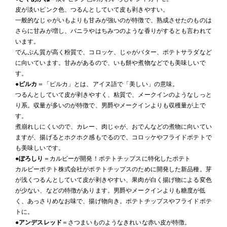
皮が淡いピンク色、つるんとしていて皮も剥きやすい。
一般的なじゃがいもよりも甘みが強いのが特徴で、熟成させたのものは
さらに甘みが増し、バニラやはちみつのような香りがするとも言われて
います。
でんぷん質が高く粉質で、コロッケ、じゃがバター、ポテトサラダなど
に向いています。甘みがあるので、いも餅や煮物などでも美味しいで
す。
●
ピルカ
＝「ピルカ」とは、アイヌ語で「美しい」の意味。
つるんとしていて皮が剥きやすく、粘質で、メークインのようなしっと
り系。収量が多いのが特徴で、男爵やメークインよりも収穫量が上で
す。
煮崩れしにくいので、カレー、肉じゃが、おでんなどの煮物に向いてい
ますが、揚げるとホクホク感もでるので、コロッケやフライドポテトで
も美味しいです。
●
ぽろしり
＝カルビーが開発！ポテトチップスに特化したポテト
カルビーポテト株式会社がポテトチップスのために開発した新品種。芽
が浅くつるんとしていて皮が剥きやすい、果肉が白く揚げ物による変色
が少ない、などの特徴があります。男爵やメークインよりも糖度が低
く、あっさりめなお味で、揚げ物向き。ポテトチップスやフライドポテ
トに。
●
アンデスレッド
＝さつまいものようなきれいな赤い皮が特徴。