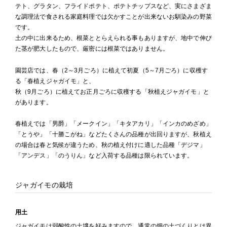
テト、グラタン、フライドポテト、ポテトチップスなど、実にさまざま
な調理法で食される家庭料理では欠かすことが出来ないお馴染みの野菜
です。
土の中に出来るため、根菜ととらえられる事もありますが、地中で伸び
た茎が肥大したもので、厳密には根菜ではありません。
園芸店では、春（2～3月ごろ）に植えて初夏（5～7月ごろ）に収穫す
る「春植えジャガイモ」と、
秋（9月ごろ）に植えてお正月ごろに収穫する「秋植えジャガイモ」と
があります。
春植えでは「男爵」「メークイン」「キタアカリ」「インカのめざめ」
「とうや」「十勝こがね」などたくさんの品種が出回りますが、秋植え
の場合は春と気候が違うため、秋の植え付けに適した品種「デジマ」
「アンデス」「のうりん」など入荷する品種は限られています。
ジャガイモの栽培
用土
ジャガイモは弱酸性の土壌を好みますので、通常の畑の土づくりとは異