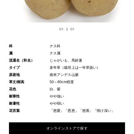
01
01
科
ナス科
属
ナス属
流通名（和名）
じゃがいも、馬鈴薯
タイプ
多年草（栽培上は一年草扱い）
原産地
南米アンデス山脈
草丈/樹高
50～80cm程度
花色
白、紫
耐寒性
やや強い
耐暑性
やや弱い
花言葉
「慈愛」「恩恵」「慈善」「情け深い」
オンラインストアで探す