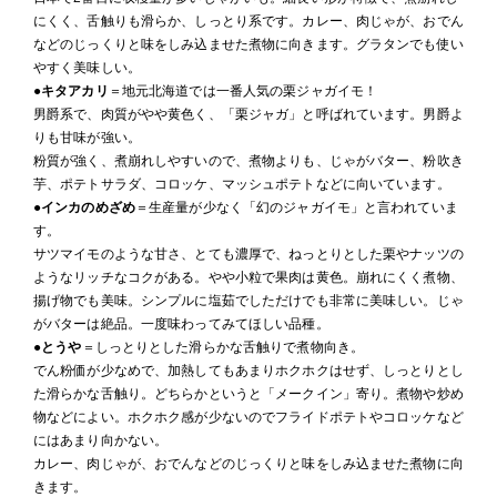
にくく、舌触りも滑らか、しっとり系です。カレー、肉じゃが、おでん
などのじっくりと味をしみ込ませた煮物に向きます。グラタンでも使い
やすく美味しい。
●
キタアカリ
＝地元北海道では一番人気の栗ジャガイモ！
男爵系で、肉質がやや黄色く、「栗ジャガ」と呼ばれています。男爵よ
りも甘味が強い。
粉質が強く、煮崩れしやすいので、煮物よりも、じゃがバター、粉吹き
芋、ポテトサラダ、コロッケ、マッシュポテトなどに向いています。
●
インカのめざめ
＝生産量が少なく「幻のジャガイモ」と言われていま
す。
サツマイモのような甘さ、とても濃厚で、ねっとりとした栗やナッツの
ようなリッチなコクがある。やや小粒で果肉は黄色。崩れにくく煮物、
揚げ物でも美味。シンプルに塩茹でしただけでも非常に美味しい。じゃ
がバターは絶品。一度味わってみてほしい品種。
●
とうや
＝しっとりとした滑らかな舌触りで煮物向き。
でん粉価が少なめで、加熱してもあまりホクホクはせず、しっとりとし
た滑らかな舌触り。どちらかというと「メークイン」寄り。煮物や炒め
物などによい。ホクホク感が少ないのでフライドポテトやコロッケなど
にはあまり向かない。
カレー、肉じゃが、おでんなどのじっくりと味をしみ込ませた煮物に向
きます。