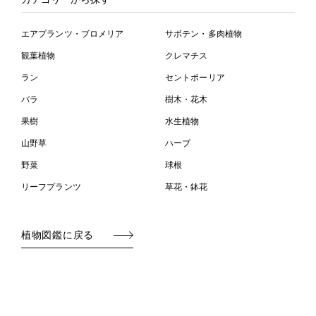
エアプランツ・ブロメリア
サボテン・多肉植物
観葉植物
クレマチス
ラン
セントポーリア
バラ
樹木・花木
果樹
水生植物
山野草
ハーブ
野菜
球根
リーフプランツ
草花・鉢花
植物図鑑に戻る