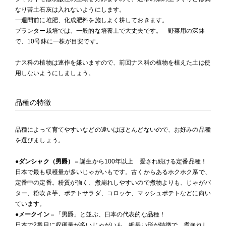
なり苦土石灰は入れないようにします。
一週間前に堆肥、化成肥料を施しよく耕しておきます。
プランター栽培では、一般的な培養土で大丈夫です。 野菜用の深鉢
で、10号鉢に一株が目安です。
ナス科の植物は連作を嫌いますので、前回ナス科の植物を植えた土は使
用しないようにしましょう。
品種の特徴
品種によって育てやすいなどの違いはほとんどないので、お好みの品種
を選びましょう。
●
ダンシャク（男爵）
＝誕生から100年以上 愛され続ける定番品種！
日本で最も収穫量が多いじゃがいもです。古くからあるホクホク系で、
定番中の定番。粉質が強く、煮崩れしやすいので煮物よりも、じゃがバ
ター、粉吹き芋、ポテトサラダ、コロッケ、マッシュポテトなどに向い
ています。
●
メークイン
＝「男爵」と並ぶ、日本の代表的な品種！
日本で2番目に収穫量が多いじゃがいも。細長い形が特徴で、煮崩れし