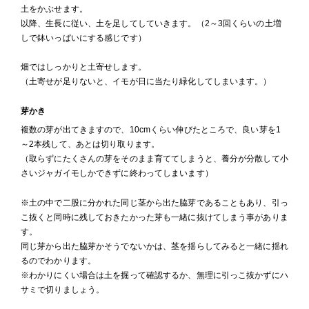
土をかぶせます。
以降、生長に従い、土を足してしていきます。（2～3回くらいの土増
しで鉢いっぱいにする感じです）
畑ではしっかりと土寄せします。
（土寄せが足りないと、イモが日に当たり緑化してしまいます。）
芽かき
複数の芽が出てきますので、10cmくらい伸びたところで、良い芽を1
～2本残して、あとは切り取ります。
（取らずにたくさんの芽をそのまま育ててしまうと、養分が分散して小
さいジャガイモしかできずに終わってしまいます）
※土の中で二股に分かれた同じ茎から出た脇芽であることもあり、引っ
こ抜くと同時に残しておきたかった芽も一緒に抜けてしまう事がありま
す。
同じ芽から出た脇芽かそうでないかは、茎を揺らしてみると一緒に揺れ
るのでわかります。
※わかりにくい場合は土を掘って確認するか、無理に引っこ抜かずにハ
サミで切りましょう。