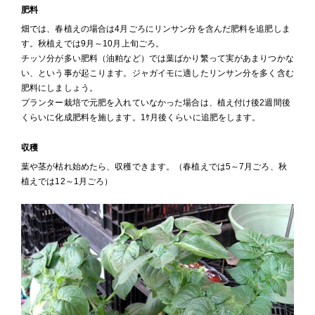
肥料
畑では、春植えの場合は4月ごろにリンサン分を含んだ肥料を追肥しま
す。秋植えでは9月～10月上旬ごろ。
チッソ分が多い肥料（油粕など）では葉ばかり繁って実があまりつかな
い、という事が起こります。ジャガイモに適したリンサン分を多く含む
肥料にしましょう。
プランター栽培で元肥を入れていなかった場合は、植え付け後2週間後
くらいに化成肥料を施します。1ｹ月後くらいに追肥をします。
収穫
葉や茎が枯れ始めたら、収穫できます。（春植えでは5～7月ごろ、秋
植えでは12～1月ごろ）