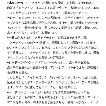
●
北海こがね
＝しっとりとした滑らかな舌触りで煮物・揚げ物向き。
肉質は「メークイン」並みのやや粘質で滑らか。煮崩れもしない。加熱
しても変色しにくいので、フレンチフライに最適なジャガイモ。
カレー、肉じゃが、おでんなどの煮物の他、フライドポテト、ポテトチ
ップスなど加工食品用に特化した品種。揚げ物で最も美味しくいただけ
るのですが、煮物や炒め物、蒸し物などの調理法でも普通に美味しい。
水っぽさがなく、サラダでも美味しい。
●
十勝こがね
＝ホクホク系でイチオシ！短期栽培できる早生種。
「メークイン」並の”やや粘質”で、煮崩れしにくく煮物向き。粘質だ
が、ややホクホクもしているため、コロッケやフライなどの揚げ物にし
ても美味しい。「メークイン」と「男爵」の良さを併せ持つ感じ。煮物
でもコロッケでもどっちも美味しい万能選手。
●
シャドークイーン
＝ポリフェノールたっぷり。皮も果肉も紫色。
皮も果肉も鮮やかな紫色が特徴。アントシアニンを多く含み、調理後も
色が落ちません。
しっとりなメークイン系ですが、粘りが少なくさつまいもに近い食感。
紫色を活かしたポテトチップやポテトサラダにするとパーティでも映え
ます。スイーツに使ってもユニークな一品が出来そう。
●
ノーザンルビー
＝さつまいものような形で皮も果肉もピンク色。
形はさつまいもの様で、皮も果肉もきれいなピンク色が特徴。アントシ
アニンを多く含み、調理後も色が落ちません。煮崩れが少なく、メーク