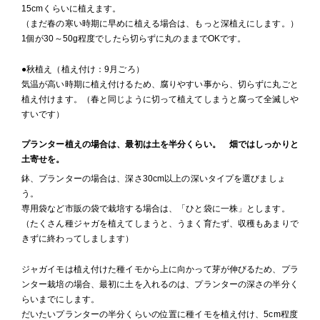
15cmくらいに植えます。
（まだ春の寒い時期に早めに植える場合は、もっと深植えにします。）
1個が30～50g程度でしたら切らずに丸のままでOKです。
●秋植え（植え付け：9月ごろ）
気温が高い時期に植え付けるため、腐りやすい事から、切らずに丸ごと
植え付けます。（春と同じように切って植えてしまうと腐って全滅しや
すいです）
プランター植えの場合は、最初は土を半分くらい。 畑ではしっかりと
土寄せを。
鉢、プランターの場合は、深さ30cm以上の深いタイプを選びましょ
う。
専用袋など市販の袋で栽培する場合は、「ひと袋に一株」とします。
（たくさん種ジャガを植えてしまうと、うまく育たず、収穫もあまりで
きずに終わってしまします）
ジャガイモは植え付けた種イモから上に向かって芽が伸びるため、プラ
ンター栽培の場合、最初に土を入れるのは、プランターの深さの半分く
らいまでにします。
だいたいプランターの半分くらいの位置に種イモを植え付け、5cm程度