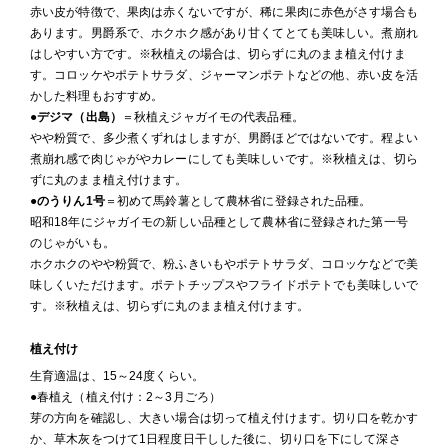
赤い皮が特徴で、果肉は赤くないですが、稀に果肉に赤色がさす場合も
あります。男爵系で、ホクホク感があり甘くてとても美味しい。煮崩れ
はしやすい方です。※秋植えの場合は、切らずに丸のまま植え付けま
す。コロッケやポテトサラダ、ジャーマンポテトなどの他、赤い皮を活
かした料理もおすすめ。
●
デジマ（出島）
＝秋植えジャガイモの代表品種。
やや粉質で、多少煮くずれはしますが、男爵ほどではないです。程よい
煮崩れ感で肉じゃがやカレーにしても美味しいです。※秋植えは、切ら
ずに丸のまま植え付けます。
●
のうりん1号
＝初めて馬鈴薯として農林省に登録された品種。
昭和18年にジャガイモの新しい品種として農林省に登録された第一号
のじゃがいも。
ホクホクのやや粉質で、粉ふきいもやポテトサラダ、コロッケなどで美
味しくいただけます。ポテトチップスやフライドポテトでも美味しいで
す。※秋植えは、切らずに丸のまま植え付けます。
植え付け
生育適温は、15～24度くらい。
●春植え（植え付け：2～3月ごろ）
芽の方向を確認し、大きい場合は切って植え付けます。切り口を乾かす
か、草木灰をつけて1日程度日干しした後に、切り口を下にして深さ