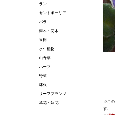
ラン
セントポーリア
バラ
樹木・花木
果樹
水生植物
山野草
ハーブ
野菜
球根
リーフプランツ
※この
草花・鉢花
す。