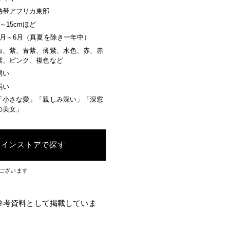
熱帯アフリカ東部
3～15cmほど
9月～6月（真夏を除き一年中）
白、紫、青紫、薄紫、水色、赤、赤
紫、ピンク、複色など
弱い
弱い
「小さな愛」「親しみ深い」「深窓
の美女」
ラインストアで探す
ございます
参考資料として掲載していま