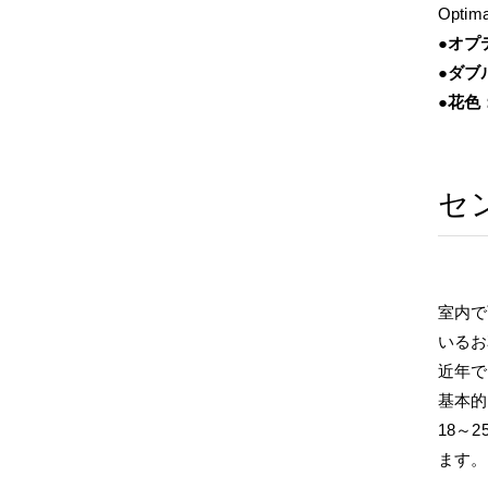
Optim
●オプ
●ダブ
●花色
セ
室内で
いるお
近年で
基本的
18～
ます。