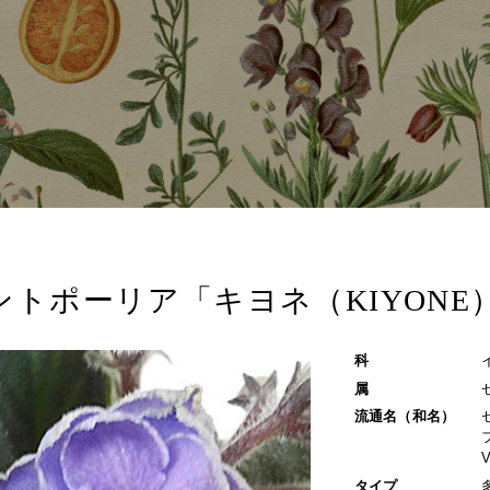
ントポーリア「キヨネ（KIYONE
科
属
流通名（和名）
タイプ