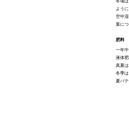
冬場は
ように
空中湿
葉につ
肥料
一年中
液体肥
真夏は
冬季は
夏バテ