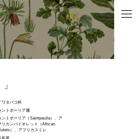
）」
イワタバコ科
セントポーリア属
セントポーリア（Saintpaulia）、ア
フリカンバイオレット（African
Violets）、アフリカスミレ
多年草