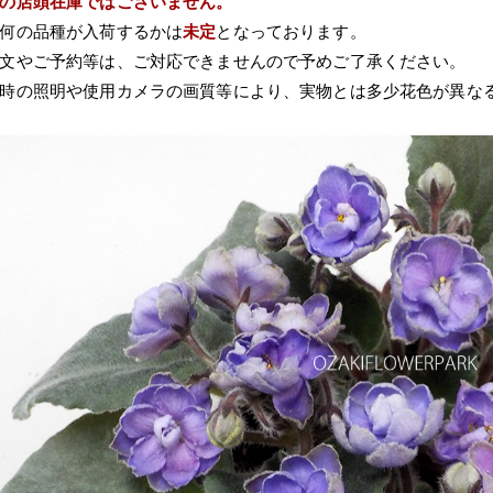
の店頭在庫ではございません。
何の品種が入荷するかは
未定
となっております。
文やご予約等は、ご対応できませんので予めご了承ください。
時の照明や使用カメラの画質等により、実物とは多少花色が異な