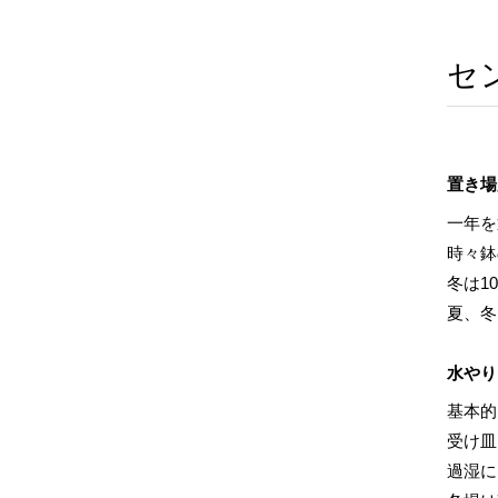
セ
置き場
一年を
時々鉢
冬は1
夏、冬
水やり
基本的
受け皿
過湿に