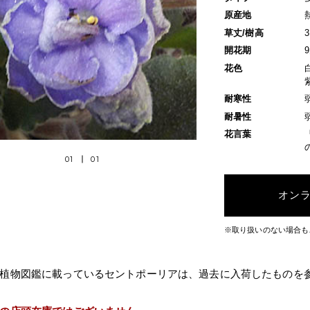
原産地
草丈/樹高
開花期
花色
耐寒性
耐暑性
花言葉
01
01
オン
※取り扱いのない場合も
植物図鑑に載っているセントポーリアは、過去に入荷したものを