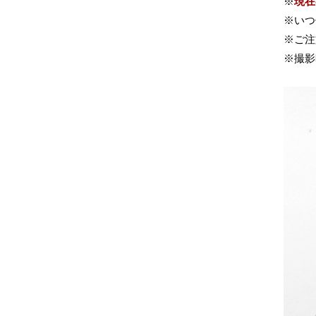
※
現在
※いつ
※ご注
※撮影