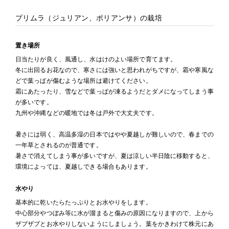
プリムラ（ジュリアン、ポリアンサ）の栽培
置き場所
日当たりが良く、風通し、水はけのよい場所で育てます。
冬に出回るお花なので、寒さには強いと思われがちですが、霜や寒風な
どで葉っぱが傷むような場所は避けてください。
霜にあたったり、雪などで葉っぱが凍るようだとダメになってしまう事
が多いです。
九州や沖縄などの暖地では冬は戸外で大丈夫です。
暑さには弱く、高温多湿の日本ではやや夏越しが難しいので、春までの
一年草とされるのが普通です。
暑さで消えてしまう事が多いですが、夏は涼しい半日陰に移動すると、
環境によっては、夏越しできる場合もあります。
水やり
基本的に乾いたらたっぷりとお水やりをします。
中心部分やつぼみ等に水が溜まると傷みの原因になりますので、上から
ザブザブとお水やりしないようにしましょう。葉をかきわけて株元にあ