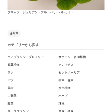
プリムラ・ジュリアン（ブルーベリーパレット）
多年草
カテゴリーから探す
エアプランツ・ブロメリア
サボテン・多肉植物
観葉植物
クレマチス
ラン
セントポーリア
バラ
樹木・花木
果樹
水生植物
山野草
ハーブ
野菜
球根
リーフプランツ
草花・鉢花