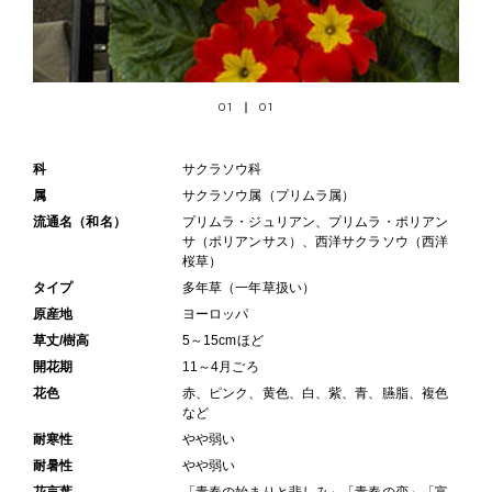
01
01
科
サクラソウ科
属
サクラソウ属（プリムラ属）
流通名（和名）
プリムラ・ジュリアン、プリムラ・ポリアン
サ（ポリアンサス）、西洋サクラソウ（西洋
桜草）
タイプ
多年草（一年草扱い）
原産地
ヨーロッパ
草丈/樹高
5～15cmほど
開花期
11～4月ごろ
花色
赤、ピンク、黄色、白、紫、青、臙脂、複色
など
耐寒性
やや弱い
耐暑性
やや弱い