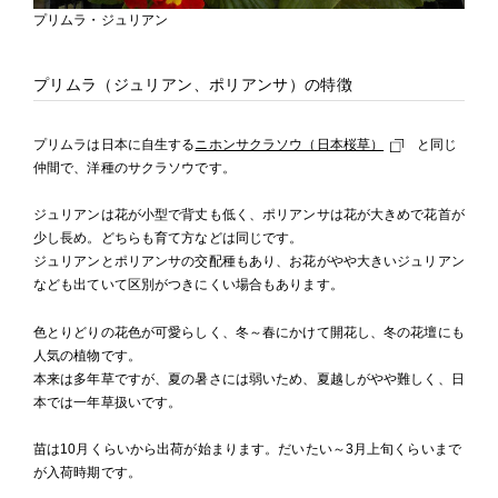
プリムラ・ジュリアン
プリムラ（ジュリアン、ポリアンサ）の特徴
プリムラは日本に自生する
ニホンサクラソウ（日本桜草）
と同じ
仲間で、洋種のサクラソウです。
ジュリアンは花が小型で背丈も低く、ポリアンサは花が大きめで花首が
少し長め。どちらも育て方などは同じです。
ジュリアンとポリアンサの交配種もあり、お花がやや大きいジュリアン
なども出ていて区別がつきにくい場合もあります。
色とりどりの花色が可愛らしく、冬～春にかけて開花し、冬の花壇にも
人気の植物です。
本来は多年草ですが、夏の暑さには弱いため、夏越しがやや難しく、日
本では一年草扱いです。
苗は10月くらいから出荷が始まります。だいたい～3月上旬くらいまで
が入荷時期です。