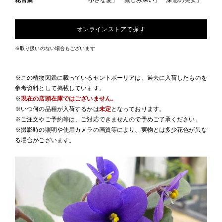
花言葉
「小さな愛」「親しみ深い」「深窓の美女」
オンラインストアで探す
※取り扱いのない場合もございます
※この植物図鑑に載っているセントポーリアは、過去に入荷したものを
参考資料として掲載しています。
※
現在の店頭在庫ではございません。
※いつ何の品種が入荷するかは
未定
となっております。
※ご注文やご予約等は、ご対応できませんので予めご了承ください。
※撮影時の照明や使用カメラの画質等により、実物とは多少花色が異な
る場合がございます。