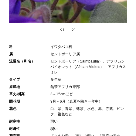
01
01
科
イワタバコ科
属
セントポーリア属
流通名（和名）
セントポーリア（Saintpaulia）、アフリカン
バイオレット（African Violets）、アフリカス
ミレ
タイプ
多年草
原産地
熱帯アフリカ東部
草丈/樹高
3～15cmほど
開花期
9月～6月（真夏を除き一年中）
花色
白、紫、青紫、薄紫、水色、赤、赤紫、ピン
ク、複色など
耐寒性
弱い
耐暑性
弱い