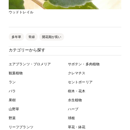
ウッドトレイル
多年草
常緑
開花期が長い
カテゴリーから探す
エアプランツ・ブロメリア
サボテン・多肉植物
観葉植物
クレマチス
ラン
セントポーリア
バラ
樹木・花木
果樹
水生植物
山野草
ハーブ
野菜
球根
リーフプランツ
草花・鉢花