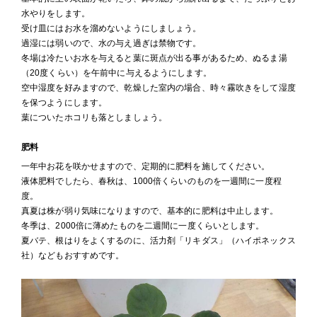
水やりをします。
受け皿にはお水を溜めないようにしましょう。
過湿には弱いので、水の与え過ぎは禁物です。
冬場は冷たいお水を与えると葉に斑点が出る事があるため、ぬるま湯
（20度くらい）を午前中に与えるようにします。
空中湿度を好みますので、乾燥した室内の場合、時々霧吹きをして湿度
を保つようにします。
葉についたホコリも落としましょう。
肥料
一年中お花を咲かせますので、定期的に肥料を施してください。
液体肥料でしたら、春秋は、1000倍くらいのものを一週間に一度程
度。
真夏は株が弱り気味になりますので、基本的に肥料は中止します。
冬季は、2000倍に薄めたものを二週間に一度くらいとします。
夏バテ、根はりをよくするのに、活力剤「リキダス」（ハイポネックス
社）などもおすすめです。