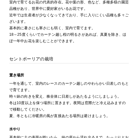
室内で育てるお花の代表的存在。花や葉の形、色など、多種多様の園芸
品種があり、世界中に愛好家がいるお花です。
近年では生産者が少なくなってきており、手に入りにくい品種も多々ご
ざいます。
基本的に暑さにも寒さにも弱く、室内で育てます。
18～25度くらいでカーテン越し程の明るさがあれば、真夏を除き、ほ
ぼ一年中お花を楽しむことができます。
セントポーリアの栽培
置き場所
一年を通して、室内のレースのカーテン越しのやわらかい日差しのもと
で育てます。
時々鉢の向きを変え、株全体に日差しがあたるようにしましょう。
冬は10度以上を保つ場所に置きます。夜間は窓際だと冷え込みますの
で移動してください。
夏、冬ともに冷暖房の風が直接あたる場所は避けましょう。
水やり
基本的に土の表面が乾いたら、鉢の底から流れ出るまで、たっぷりとお