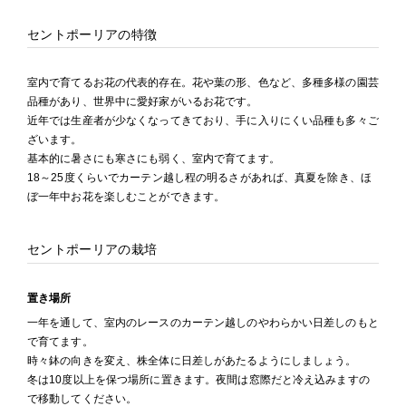
セントポーリアの特徴
室内で育てるお花の代表的存在。花や葉の形、色など、多種多様の園芸
品種があり、世界中に愛好家がいるお花です。
近年では生産者が少なくなってきており、手に入りにくい品種も多々ご
ざいます。
基本的に暑さにも寒さにも弱く、室内で育てます。
18～25度くらいでカーテン越し程の明るさがあれば、真夏を除き、ほ
ぼ一年中お花を楽しむことができます。
セントポーリアの栽培
置き場所
一年を通して、室内のレースのカーテン越しのやわらかい日差しのもと
で育てます。
時々鉢の向きを変え、株全体に日差しがあたるようにしましょう。
冬は10度以上を保つ場所に置きます。夜間は窓際だと冷え込みますの
で移動してください。