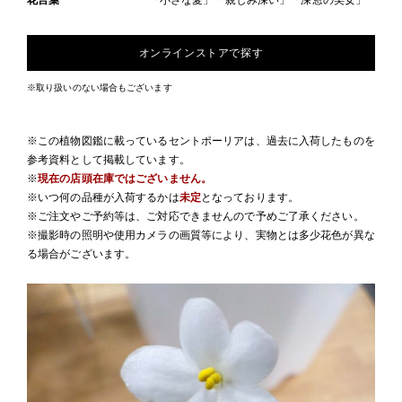
花言葉
「小さな愛」「親しみ深い」「深窓の美女」
オンラインストアで探す
※取り扱いのない場合もございます
※この植物図鑑に載っているセントポーリアは、過去に入荷したものを
参考資料として掲載しています。
※
現在の店頭在庫ではございません。
※いつ何の品種が入荷するかは
未定
となっております。
※ご注文やご予約等は、ご対応できませんので予めご了承ください。
※撮影時の照明や使用カメラの画質等により、実物とは多少花色が異な
る場合がございます。