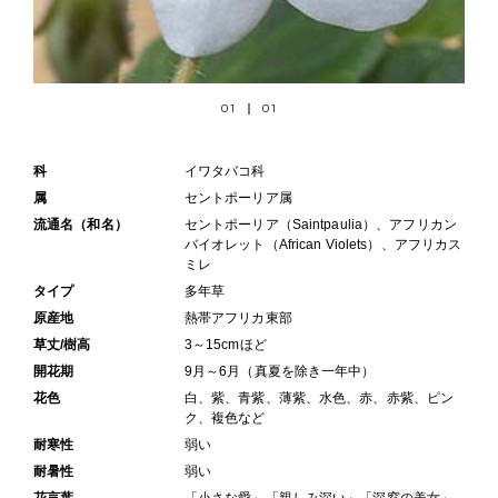
01
01
科
イワタバコ科
属
セントポーリア属
流通名（和名）
セントポーリア（Saintpaulia）、アフリカン
バイオレット（African Violets）、アフリカス
ミレ
タイプ
多年草
原産地
熱帯アフリカ東部
草丈/樹高
3～15cmほど
開花期
9月～6月（真夏を除き一年中）
花色
白、紫、青紫、薄紫、水色、赤、赤紫、ピン
ク、複色など
耐寒性
弱い
耐暑性
弱い