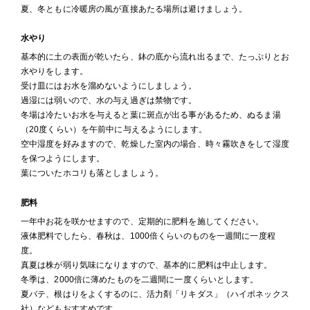
夏、冬ともに冷暖房の風が直接あたる場所は避けましょう。
水やり
基本的に土の表面が乾いたら、鉢の底から流れ出るまで、たっぷりとお
水やりをします。
受け皿にはお水を溜めないようにしましょう。
過湿には弱いので、水の与え過ぎは禁物です。
冬場は冷たいお水を与えると葉に斑点が出る事があるため、ぬるま湯
（20度くらい）を午前中に与えるようにします。
空中湿度を好みますので、乾燥した室内の場合、時々霧吹きをして湿度
を保つようにします。
葉についたホコリも落としましょう。
肥料
一年中お花を咲かせますので、定期的に肥料を施してください。
液体肥料でしたら、春秋は、1000倍くらいのものを一週間に一度程
度。
真夏は株が弱り気味になりますので、基本的に肥料は中止します。
冬季は、2000倍に薄めたものを二週間に一度くらいとします。
夏バテ、根はりをよくするのに、活力剤「リキダス」（ハイポネックス
社）などもおすすめです。