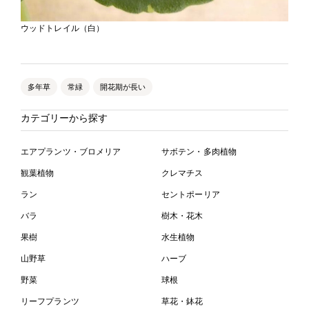
ウッドトレイル（白）
多年草
常緑
開花期が長い
カテゴリーから探す
エアプランツ・ブロメリア
サボテン・多肉植物
観葉植物
クレマチス
ラン
セントポーリア
バラ
樹木・花木
果樹
水生植物
山野草
ハーブ
野菜
球根
リーフプランツ
草花・鉢花