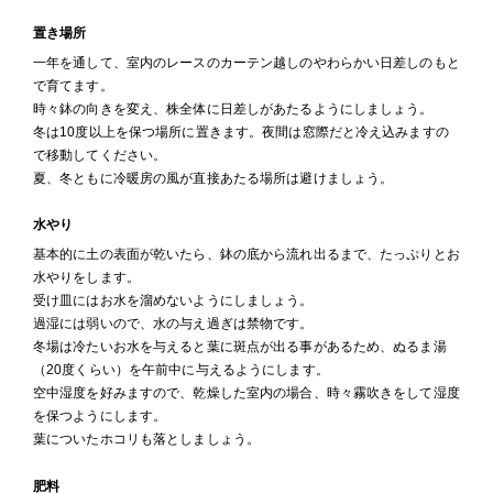
置き場所
一年を通して、室内のレースのカーテン越しのやわらかい日差しのもと
で育てます。
時々鉢の向きを変え、株全体に日差しがあたるようにしましょう。
冬は10度以上を保つ場所に置きます。夜間は窓際だと冷え込みますの
で移動してください。
夏、冬ともに冷暖房の風が直接あたる場所は避けましょう。
水やり
基本的に土の表面が乾いたら、鉢の底から流れ出るまで、たっぷりとお
水やりをします。
受け皿にはお水を溜めないようにしましょう。
過湿には弱いので、水の与え過ぎは禁物です。
冬場は冷たいお水を与えると葉に斑点が出る事があるため、ぬるま湯
（20度くらい）を午前中に与えるようにします。
空中湿度を好みますので、乾燥した室内の場合、時々霧吹きをして湿度
を保つようにします。
葉についたホコリも落としましょう。
肥料