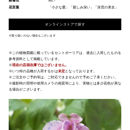
耐暑性
弱い
花言葉
「小さな愛」「親しみ深い」「深窓の美女」
オンラインストアで探す
※取り扱いのない場合もございます
※この植物図鑑に載っているセントポーリアは、過去に入荷したものを
参考資料として掲載しています。
※
現在の店頭在庫ではございません。
※いつ何の品種が入荷するかは
未定
となっております。
※ご注文やご予約等は、ご対応できませんので予めご了承ください。
※撮影時の照明や使用カメラの画質等により、実物とは多少花色が異な
る場合がございます。