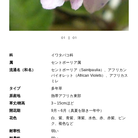
01
01
科
イワタバコ科
属
セントポーリア属
流通名（和名）
セントポーリア（Saintpaulia）、アフリカン
バイオレット（African Violets）、アフリカス
ミレ
タイプ
多年草
原産地
熱帯アフリカ東部
草丈/樹高
3～15cmほど
開花期
9月～6月（真夏を除き一年中）
花色
白、紫、青紫、薄紫、水色、赤、赤紫、ピン
ク、複色など
耐寒性
弱い