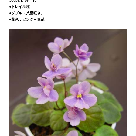
Scuba Diver TR
●トレイル種
●ダブル（八重咲き）
●花色：ピンク～赤系