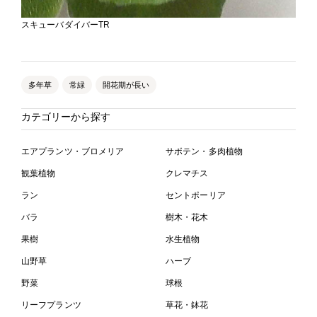
スキューバダイバーTR
多年草
常緑
開花期が長い
カテゴリーから探す
エアプランツ・ブロメリア
サボテン・多肉植物
観葉植物
クレマチス
ラン
セントポーリア
バラ
樹木・花木
果樹
水生植物
山野草
ハーブ
野菜
球根
リーフプランツ
草花・鉢花