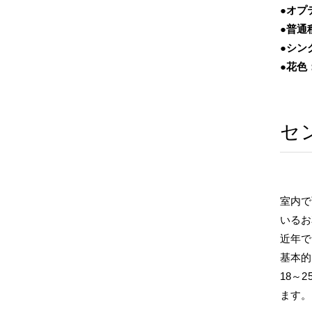
●オプ
●普通
●シン
●花色
セ
室内で
いるお
近年で
基本的
18～
ます。