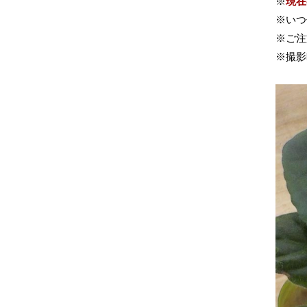
※
現在
※いつ
※ご注
※撮影