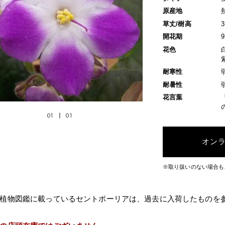
原産地
草丈/樹高
開花期
花色
耐寒性
耐暑性
花言葉
01
01
オン
※取り扱いのない場合も
植物図鑑に載っているセントポーリアは、過去に入荷したものを