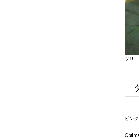
ダリ
「
ピンク
Optimar