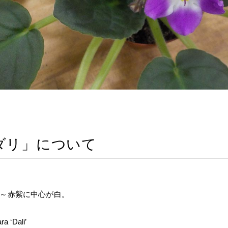
ダリ」について
～赤紫に中心が白。
a ‘Dali’