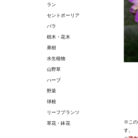
ラン
セントポーリア
バラ
樹木・花木
果樹
水生植物
山野草
ハーブ
野菜
球根
リーフプランツ
※この
草花・鉢花
す。