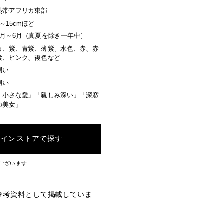
熱帯アフリカ東部
3～15cmほど
9月～6月（真夏を除き一年中）
白、紫、青紫、薄紫、水色、赤、赤
紫、ピンク、複色など
弱い
弱い
「小さな愛」「親しみ深い」「深窓
の美女」
ラインストアで探す
ございます
参考資料として掲載していま