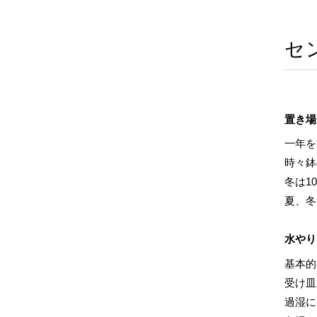
セ
置き場
一年を
時々鉢
冬は1
夏、冬
水やり
基本的
受け皿
過湿に