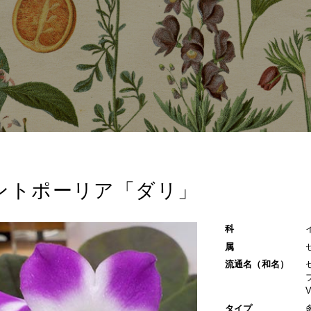
ントポーリア「ダリ」
科
属
流通名（和名）
タイプ