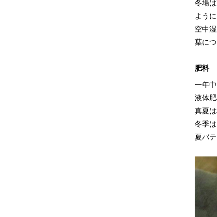
冬場は
ように
空中湿
葉につ
肥料
一年中
液体肥
真夏は
冬季は
夏バテ