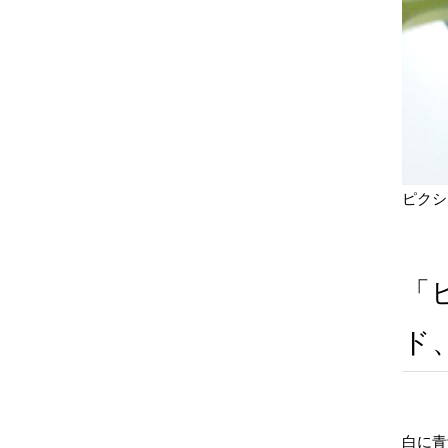
ピクシ
「
ド
白に青