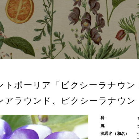
ントポーリア「ピクシーラナウン
ンアラウンド、ピクシーラナウン
科
属
流通名（和名）