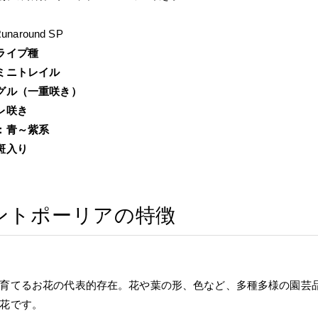
Runaround SP
ライプ種
ミニトレイル
グル（一重咲き）
レ咲き
：青～紫系
斑入り
ントポーリアの特徴
育てるお花の代表的存在。花や葉の形、色など、多種多様の園芸
花です。