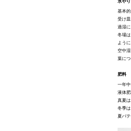
水やり
基本的
受け皿
過湿に
冬場は
ように
空中湿
葉につ
肥料
一年中
液体肥
真夏は
冬季は
夏バテ