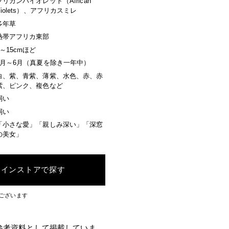
フリカンバイオレット（African
Violets）、アフリカスミレ
多年草
熱帯アフリカ東部
3～15cmほど
9月～6月（真夏を除き一年中）
白、紫、青紫、薄紫、水色、赤、赤
紫、ピンク、複色など
弱い
弱い
「小さな愛」「親しみ深い」「深窓
の美女」
ラインストアで探す
ございます
参考資料として掲載していま