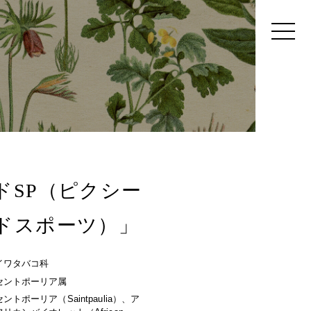
ドSP（ピクシー
ドスポーツ）」
イワタバコ科
セントポーリア属
セントポーリア（Saintpaulia）、ア