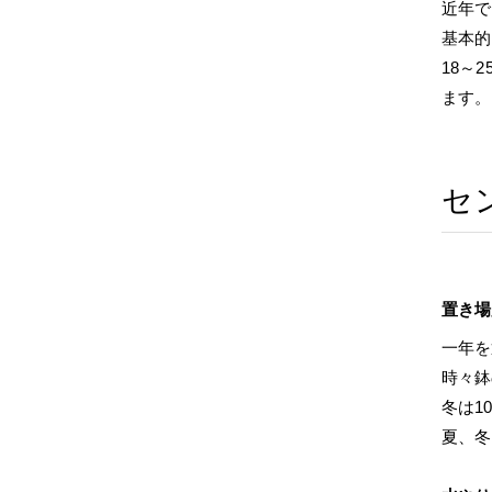
近年で
基本的
18～
ます。
セ
置き場
一年を
時々鉢
冬は1
夏、冬