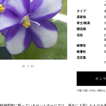
タイプ
原産地
草丈/樹高
開花期
花色
耐寒性
耐暑性
花言葉
01
01
オン
※取り扱いのない場合も
植物図鑑に載っているセントポーリアは、過去に入荷したものを