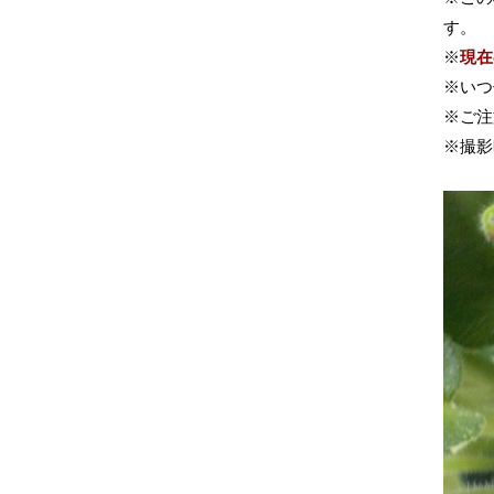
す。
※
現在
※いつ
※ご注
※撮影