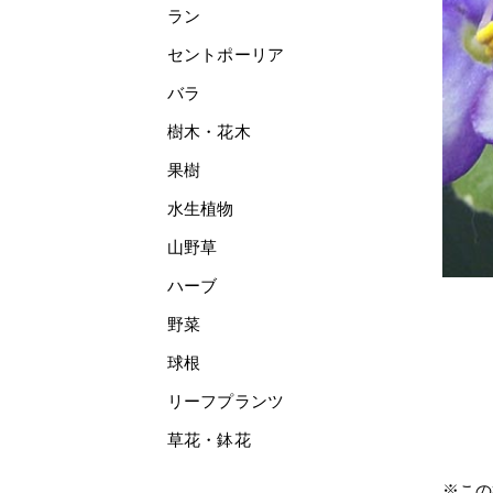
ラン
セントポーリア
バラ
樹木・花木
果樹
水生植物
山野草
ハーブ
野菜
球根
リーフプランツ
草花・鉢花
※この