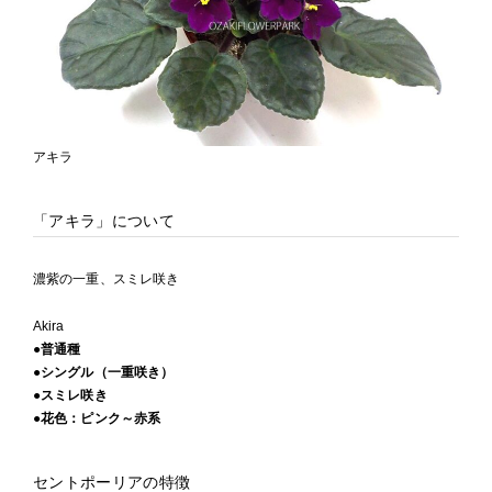
アキラ
「アキラ」について
濃紫の一重、スミレ咲き
Akira
●普通種
●シングル（一重咲き）
●スミレ咲き
●花色：ピンク～赤系
セントポーリアの特徴