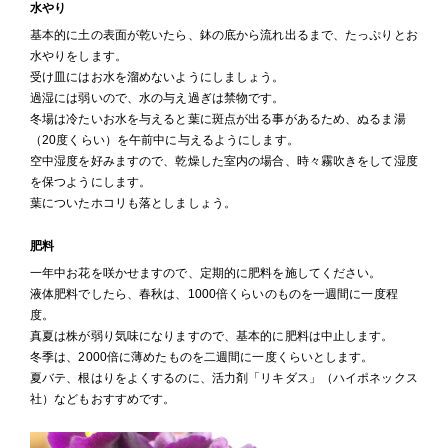
水やり
基本的に土の表面が乾いたら、鉢の底から流れ出るまで、たっぷりとお
水やりをします。
受け皿にはお水を溜めないようにしましょう。
過湿には弱いので、水の与え過ぎは禁物です。
冬場は冷たいお水を与えると葉に斑点が出る事があるため、ぬるま湯
（20度くらい）を午前中に与えるようにします。
空中湿度を好みますので、乾燥した室内の場合、時々霧吹きをして湿度
を保つようにします。
葉についたホコリも落としましょう。
肥料
一年中お花を咲かせますので、定期的に肥料を施してください。
液体肥料でしたら、春秋は、1000倍くらいのものを一週間に一度程
度。
真夏は株が弱り気味になりますので、基本的に肥料は中止します。
冬季は、2000倍に薄めたものを二週間に一度くらいとします。
夏バテ、根はりをよくするのに、活力剤「リキダス」（ハイポネックス
社）などもおすすめです。