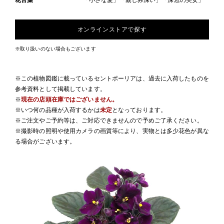
花言葉
「小さな愛」「親しみ深い」「深窓の美女」
オンラインストアで探す
※取り扱いのない場合もございます
※この植物図鑑に載っているセントポーリアは、過去に入荷したものを
参考資料として掲載しています。
※
現在の店頭在庫ではございません。
※いつ何の品種が入荷するかは
未定
となっております。
※ご注文やご予約等は、ご対応できませんので予めご了承ください。
※撮影時の照明や使用カメラの画質等により、実物とは多少花色が異な
る場合がございます。