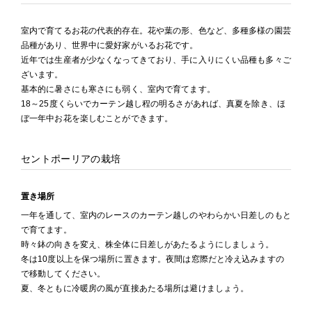
室内で育てるお花の代表的存在。花や葉の形、色など、多種多様の園芸
品種があり、世界中に愛好家がいるお花です。
近年では生産者が少なくなってきており、手に入りにくい品種も多々ご
ざいます。
基本的に暑さにも寒さにも弱く、室内で育てます。
18～25度くらいでカーテン越し程の明るさがあれば、真夏を除き、ほ
ぼ一年中お花を楽しむことができます。
セントポーリアの栽培
置き場所
一年を通して、室内のレースのカーテン越しのやわらかい日差しのもと
で育てます。
時々鉢の向きを変え、株全体に日差しがあたるようにしましょう。
冬は10度以上を保つ場所に置きます。夜間は窓際だと冷え込みますの
で移動してください。
夏、冬ともに冷暖房の風が直接あたる場所は避けましょう。