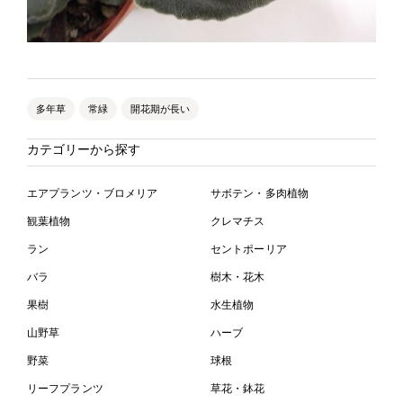
多年草
常緑
開花期が長い
カテゴリーから探す
エアプランツ・ブロメリア
サボテン・多肉植物
観葉植物
クレマチス
ラン
セントポーリア
バラ
樹木・花木
果樹
水生植物
山野草
ハーブ
野菜
球根
リーフプランツ
草花・鉢花