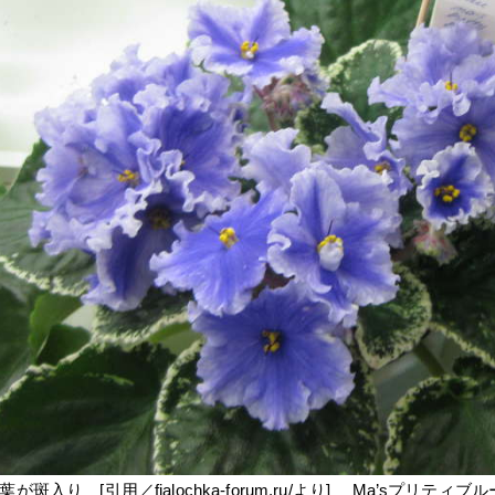
が斑入り [引用／fialochka-forum.ru/より] Ma’sプリティブル