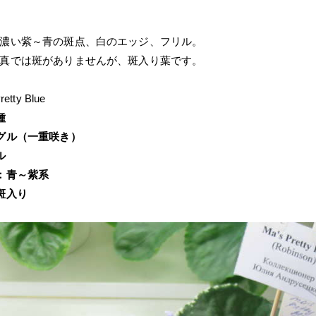
濃い紫～青の斑点、白のエッジ、フリル。
真では斑がありませんが、斑入り葉です。
retty Blue
種
グル（一重咲き）
ル
：青～紫系
斑入り