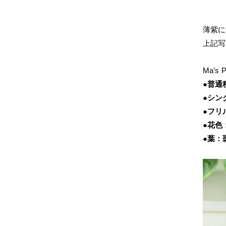
薄紫に
上記写
Ma’s P
●普通
●シン
●フリ
●花色
●葉：