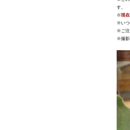
す。
※
現在
※いつ
※ご注
※撮影