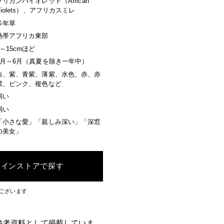
フリカンバイオレット（African
Violets）、アフリカスミレ
多年草
熱帯アフリカ東部
3～15cmほど
9月～6月（真夏を除き一年中）
白、紫、青紫、薄紫、水色、赤、赤
紫、ピンク、複色など
弱い
弱い
「小さな愛」「親しみ深い」「深窓
の美女」
ラインストアで探す
ございます
参考資料として掲載していま