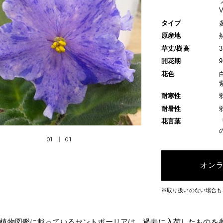
タイプ
原産地
草丈/樹高
開花期
花色
耐寒性
耐暑性
花言葉
01
01
オン
※取り扱いのない場合も
植物図鑑に載っているセントポーリアは、過去に入荷したものを