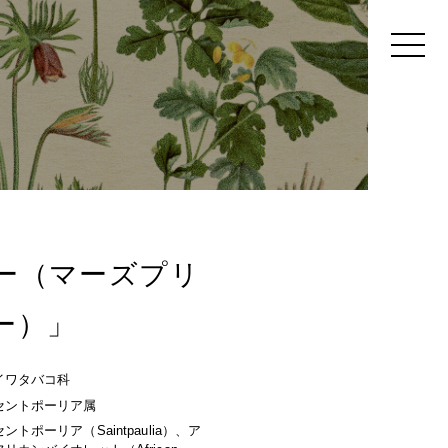
ルー（マーズプリ
ー）」
イワタバコ科
セントポーリア属
セントポーリア（Saintpaulia）、ア