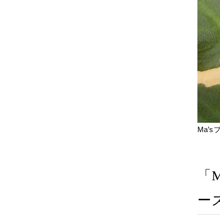
Ma’
「
ー