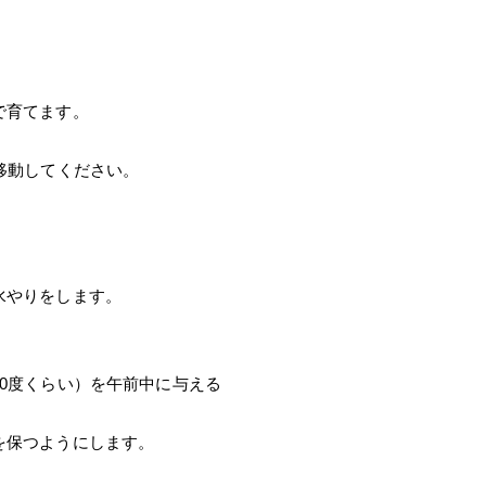
で育てます。
移動してください。
水やりをします。
0度くらい）を午前中に与える
を保つようにします。