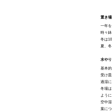
置き場
一年を
時々鉢
冬は1
夏、冬
水やり
基本的
受け皿
過湿に
冬場は
ように
空中湿
葉につ