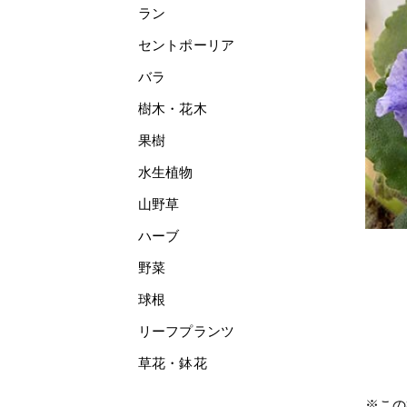
ラン
セントポーリア
バラ
樹木・花木
果樹
水生植物
山野草
ハーブ
野菜
球根
リーフプランツ
草花・鉢花
※この