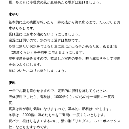
夏、冬ともに冷暖房の風が直接あたる場所は避けましょう。
水やり
基本的に土の表面が乾いたら、鉢の底から流れ出るまで、たっぷりとお
水やりをします。
受け皿にはお水を溜めないようにしましょう。
過湿には弱いので、水の与え過ぎは禁物です。
冬場は冷たいお水を与えると葉に斑点が出る事があるため、ぬるま湯
（20度くらい）を午前中に与えるようにします。
空中湿度を好みますので、乾燥した室内の場合、時々霧吹きをして湿度
を保つようにします。
葉についたホコリも落としましょう。
肥料
一年中お花を咲かせますので、定期的に肥料を施してください。
液体肥料でしたら、春秋は、1000倍くらいのものを一週間に一度程
度。
真夏は株が弱り気味になりますので、基本的に肥料は中止します。
冬季は、2000倍に薄めたものを二週間に一度くらいとします。
夏バテ、根はりをよくするのに、活力剤「リキダス」（ハイポネックス
社）などもおすすめです。