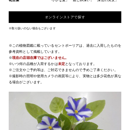
花言葉
「小さな愛」「親しみ深い」「深窓の美女」
オンラインストアで探す
※取り扱いのない場合もございます
※この植物図鑑に載っているセントポーリアは、過去に入荷したものを
参考資料として掲載しています。
※
現在の店頭在庫ではございません。
※いつ何の品種が入荷するかは
未定
となっております。
※ご注文やご予約等は、ご対応できませんので予めご了承ください。
※撮影時の照明や使用カメラの画質等により、実物とは多少花色が異な
る場合がございます。