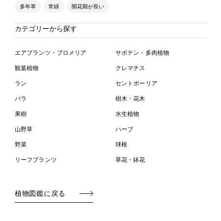
多年草
常緑
開花期が長い
カテゴリーから探す
エアプランツ・ブロメリア
サボテン・多肉植物
観葉植物
クレマチス
ラン
セントポーリア
バラ
樹木・花木
果樹
水生植物
山野草
ハーブ
野菜
球根
リーフプランツ
草花・鉢花
植物図鑑に戻る