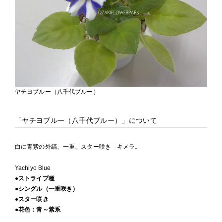
ヤチヨブルー（八千代ブルー）
「ヤチヨブルー（八千代ブルー）」について
白に青紫の外縞、一重、スター咲き キメラ。
Yachiyo Blue
●ストライプ種
●シングル（一重咲き）
●スター咲き
●花色：青～紫系