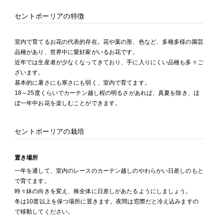
セントポーリアの特徴
室内で育てるお花の代表的存在。花や葉の形、色など、多種多様の園芸
品種があり、世界中に愛好家がいるお花です。
近年では生産者が少なくなってきており、手に入りにくい品種も多々ご
ざいます。
基本的に暑さにも寒さにも弱く、室内で育てます。
18～25度くらいでカーテン越し程の明るさがあれば、真夏を除き、ほ
ぼ一年中お花を楽しむことができます。
セントポーリアの栽培
置き場所
一年を通して、室内のレースのカーテン越しのやわらかい日差しのもと
で育てます。
時々鉢の向きを変え、株全体に日差しがあたるようにしましょう。
冬は10度以上を保つ場所に置きます。夜間は窓際だと冷え込みますの
で移動してください。