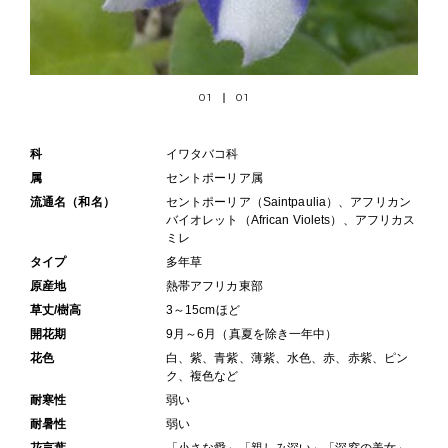
01
01
科
イワタバコ科
属
セントポーリア属
流通名（和名）
セントポーリア（Saintpaulia）、アフリカン
バイオレット（African Violets）、アフリカス
ミレ
タイプ
多年草
原産地
熱帯アフリカ東部
草丈/樹高
3～15cmほど
開花期
9月～6月（真夏を除き一年中）
花色
白、紫、青紫、薄紫、水色、赤、赤紫、ピン
ク、複色など
耐寒性
弱い
耐暑性
弱い