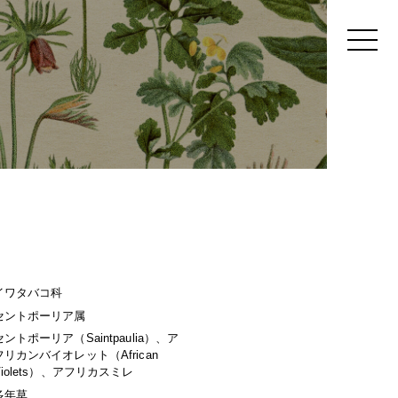
イワタバコ科
セントポーリア属
セントポーリア（Saintpaulia）、ア
フリカンバイオレット（African
Violets）、アフリカスミレ
多年草