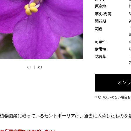
原産地
草丈/樹高
開花期
花色
耐寒性
耐暑性
花言葉
01
01
オン
※取り扱いのない場合も
植物図鑑に載っているセントポーリアは、過去に入荷したものを