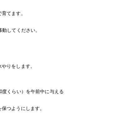
で育てます。
移動してください。
水やりをします。
0度くらい）を午前中に与える
を保つようにします。