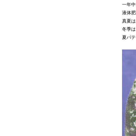
一年中
液体肥
真夏は
冬季は
夏バテ