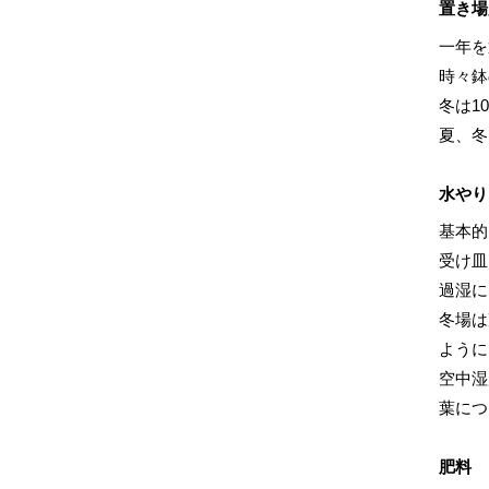
置き場
一年を
時々鉢
冬は1
夏、冬
水やり
基本的
受け皿
過湿に
冬場は
ように
空中湿
葉につ
肥料