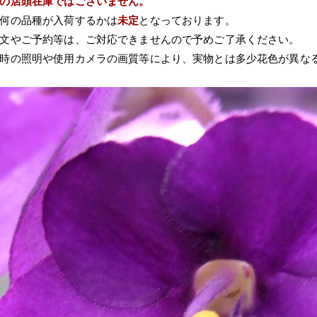
の店頭在庫ではございません。
何の品種が入荷するかは
未定
となっております。
文やご予約等は、ご対応できませんので予めご了承ください。
時の照明や使用カメラの画質等により、実物とは多少花色が異な