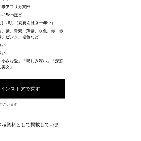
熱帯アフリカ東部
3～15cmほど
9月～6月（真夏を除き一年中）
白、紫、青紫、薄紫、水色、赤、赤
紫、ピンク、複色など
弱い
弱い
「小さな愛」「親しみ深い」「深窓
の美女」
ラインストアで探す
ございます
参考資料として掲載していま