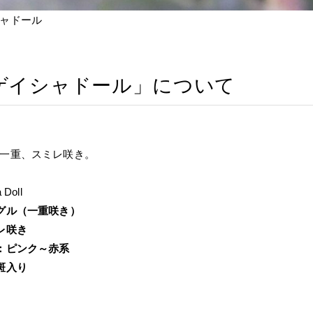
ャドール
ゲイシャドール」について
一重、スミレ咲き。
 Doll
グル（一重咲き）
レ咲き
：ピンク～赤系
斑入り