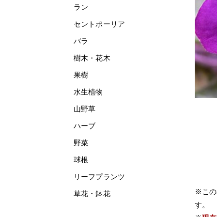
ラン
セントポーリア
バラ
樹木・花木
果樹
水生植物
山野草
ハーブ
野菜
球根
リーフプランツ
※この
草花・鉢花
す。