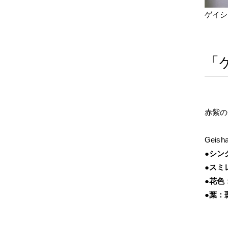
ゲイシ
「
赤紫の
Geisha
●シン
●スミ
●花色
●葉：