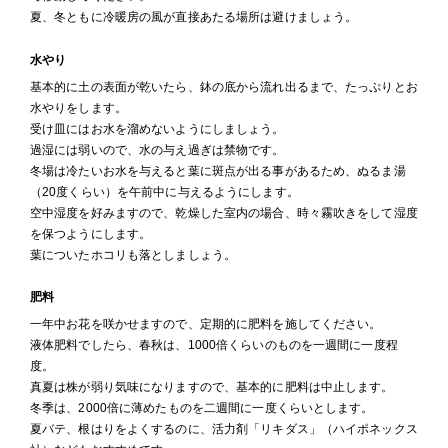
夏、冬ともに冷暖房の風が直接あたる場所は避けましょう。
水やり
基本的に土の表面が乾いたら、鉢の底から流れ出るまで、たっぷりとお
水やりをします。
受け皿にはお水を溜めないようにしましょう。
過湿には弱いので、水の与え過ぎは禁物です。
冬場は冷たいお水を与えると葉に斑点が出る事があるため、ぬるま湯
（20度くらい）を午前中に与えるようにします。
空中湿度を好みますので、乾燥した室内の場合、時々霧吹きをして湿度
を保つようにします。
葉についたホコリも落としましょう。
肥料
一年中お花を咲かせますので、定期的に肥料を施してください。
液体肥料でしたら、春秋は、1000倍くらいのものを一週間に一度程
度。
真夏は株が弱り気味になりますので、基本的に肥料は中止します。
冬季は、2000倍に薄めたものを二週間に一度くらいとします。
夏バテ、根はりをよくするのに、活力剤「リキダス」（ハイポネックス