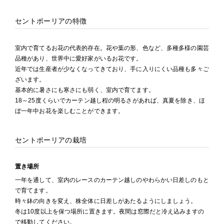
セントポーリアの特徴
室内で育てるお花の代表的存在。花や葉の形、色など、多種多様の園芸
品種があり、世界中に愛好家がいるお花です。
近年では生産者が少なくなってきており、手に入りにくい品種も多々ご
ざいます。
基本的に暑さにも寒さにも弱く、室内で育てます。
18～25度くらいでカーテン越し程の明るさがあれば、真夏を除き、ほ
ぼ一年中お花を楽しむことができます。
セントポーリアの栽培
置き場所
一年を通して、室内のレースのカーテン越しのやわらかい日差しのもと
で育てます。
時々鉢の向きを変え、株全体に日差しがあたるようにしましょう。
冬は10度以上を保つ場所に置きます。夜間は窓際だと冷え込みますの
で移動してください。