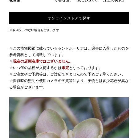
花言葉
「小さな愛」「親しみ深い」「深窓の美女」
オンラインストアで探す
※取り扱いのない場合もございます
※この植物図鑑に載っているセントポーリアは、過去に入荷したものを
参考資料として掲載しています。
※
現在の店頭在庫ではございません。
※いつ何の品種が入荷するかは
未定
となっております。
※ご注文やご予約等は、ご対応できませんので予めご了承ください。
※撮影時の照明や使用カメラの画質等により、実物とは多少花色が異な
る場合がございます。