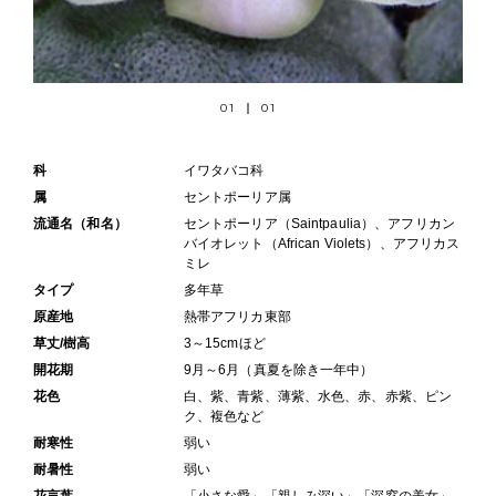
01
01
科
イワタバコ科
属
セントポーリア属
流通名（和名）
セントポーリア（Saintpaulia）、アフリカン
バイオレット（African Violets）、アフリカス
ミレ
タイプ
多年草
原産地
熱帯アフリカ東部
草丈/樹高
3～15cmほど
開花期
9月～6月（真夏を除き一年中）
花色
白、紫、青紫、薄紫、水色、赤、赤紫、ピン
ク、複色など
耐寒性
弱い
耐暑性
弱い