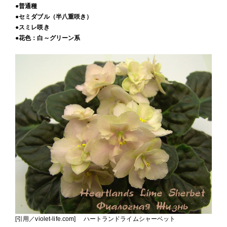
●普通種
●セミダブル（半八重咲き）
●スミレ咲き
●花色：白～グリーン系
[引用／violet-life.com] ハートランドライムシャーベット