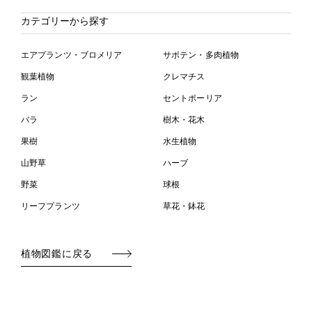
カテゴリーから探す
エアプランツ・ブロメリア
サボテン・多肉植物
観葉植物
クレマチス
ラン
セントポーリア
バラ
樹木・花木
果樹
水生植物
山野草
ハーブ
野菜
球根
リーフプランツ
草花・鉢花
植物図鑑に戻る