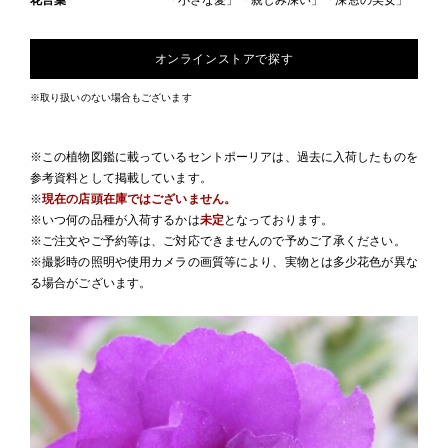
花言葉
「小さな愛」「親しみ深い」「深窓の美女」
オンラインストアで探す
※取り扱いのない場合もございます
※この植物図鑑に載っているセントポーリアは、過去に入荷したものを
参考資料として掲載しています。
※
現在の店頭在庫ではございません。
※いつ何の品種が入荷するかは
未定
となっております。
※ご注文やご予約等は、ご対応できませんので予めご了承ください。
※撮影時の照明や使用カメラの画質等により、実物とは多少花色が異な
る場合がございます。