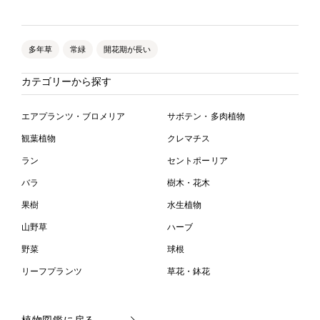
多年草
常緑
開花期が長い
カテゴリーから探す
エアプランツ・ブロメリア
サボテン・多肉植物
観葉植物
クレマチス
ラン
セントポーリア
バラ
樹木・花木
果樹
水生植物
山野草
ハーブ
野菜
球根
リーフプランツ
草花・鉢花