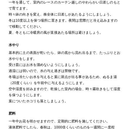
一年を通して、室内のレースのカーテン越しのやわらかい日差しのもと
で育てます。
時々鉢の向きを変え、株全体に日差しがあたるようにしましょう。
冬は10度以上を保つ場所に置きます。夜間は窓際だと冷え込みますの
で移動してください。
夏、冬ともに冷暖房の風が直接あたる場所は避けましょう。
水やり
基本的に土の表面が乾いたら、鉢の底から流れ出るまで、たっぷりとお
水やりをします。
受け皿にはお水を溜めないようにしましょう。
過湿には弱いので、水の与え過ぎは禁物です。
冬場は冷たいお水を与えると葉に斑点が出る事があるため、ぬるま湯
（20度くらい）を午前中に与えるようにします。
空中湿度を好みますので、乾燥した室内の場合、時々霧吹きをして湿度
を保つようにします。
葉についたホコリも落としましょう。
肥料
一年中お花を咲かせますので、定期的に肥料を施してください。
液体肥料でしたら、春秋は、1000倍くらいのものを一週間に一度程