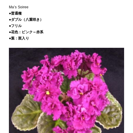
Ma’s Soiree
●普通種
●ダブル（八重咲き）
●フリル
●花色：ピンク～赤系
●葉：斑入り