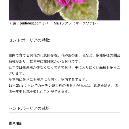
[引用／pinterest.comより] Ma’sソアレ（マーズソアレ）
セントポーリアの特徴
室内で育てるお花の代表的存在。花や葉の形、色など、多種多様の園芸
品種があり、世界中に愛好家がいるお花です。
近年では生産者が少なくなってきており、手に入りにくい品種も多々ご
ざいます。
基本的に暑さにも寒さにも弱く、室内で育てます。
18～25度くらいでカーテン越し程の明るさがあれば、真夏を除き、ほ
ぼ一年中お花を楽しむことができます。
セントポーリアの栽培
置き場所