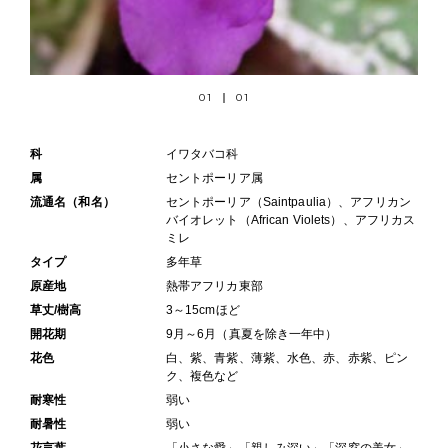
01
01
科
イワタバコ科
属
セントポーリア属
流通名（和名）
セントポーリア（Saintpaulia）、アフリカン
バイオレット（African Violets）、アフリカス
ミレ
タイプ
多年草
原産地
熱帯アフリカ東部
草丈/樹高
3～15cmほど
開花期
9月～6月（真夏を除き一年中）
花色
白、紫、青紫、薄紫、水色、赤、赤紫、ピン
ク、複色など
耐寒性
弱い
耐暑性
弱い