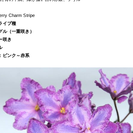
rry Charm Stripe
ライプ種
グル（一重咲き）
ー咲き
ル
：ピンク～赤系