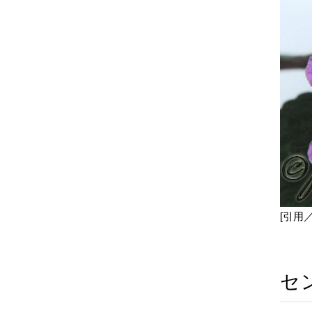
[引用
セ