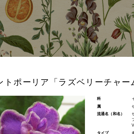
ントポーリア「ラズベリーチャー
科
属
流通名（和名）
タイプ