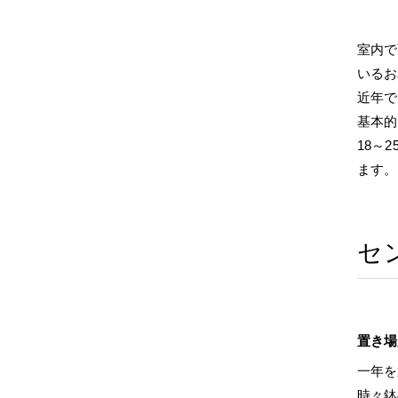
室内で
いるお
近年で
基本的
18～
ます。
セ
置き場
一年を
時々鉢