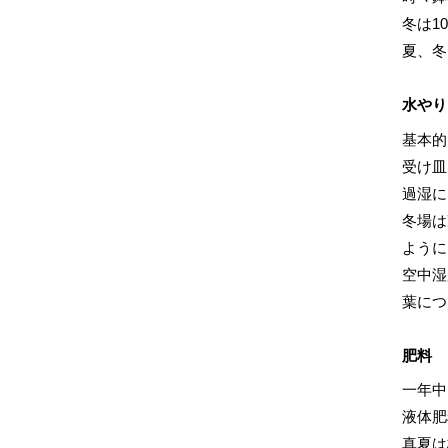
冬は1
夏、冬
水やり
基本的
受け皿
過湿に
冬場は
ように
空中湿
葉につ
肥料
一年中
液体肥
真夏は