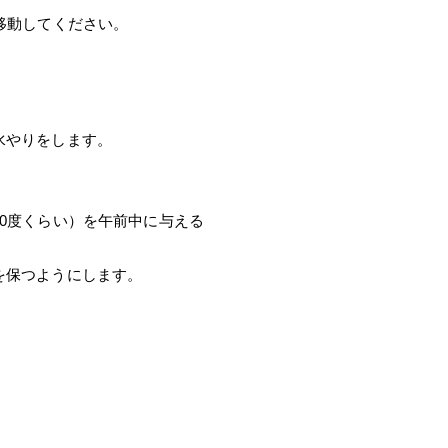
移動してください。
水やりをします。
0度くらい）を午前中に与える
を保つようにします。