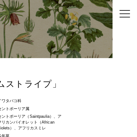
ムストライプ」
イワタバコ科
セントポーリア属
セントポーリア（Saintpaulia）、ア
フリカンバイオレット（African
Violets）、アフリカスミレ
多年草