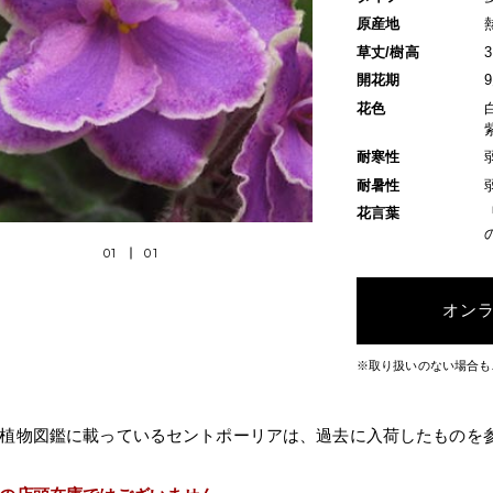
原産地
草丈/樹高
開花期
花色
耐寒性
耐暑性
花言葉
01
01
オン
※取り扱いのない場合も
植物図鑑に載っているセントポーリアは、過去に入荷したものを