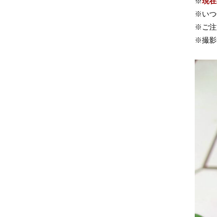
※
現在
※いつ
※ご注
※撮影