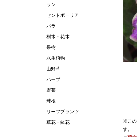
ラン
セントポーリア
バラ
樹木・花木
果樹
水生植物
山野草
ハーブ
野菜
球根
リーフプランツ
※この
草花・鉢花
す。