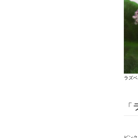
ラズベ
「
ピンク