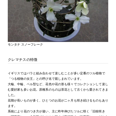
モンタナ スノーフレーク
クレマチスの特徴
イギリスではバラと組み合わせて楽しむことが多い定番のツル植物で
「つる植物の女王」との呼び名で親しまれています。
大輪、中輪、ベル型など、花色や花の形も様々でコレクションして楽し
む愛好家も多いお花。原種系のものは茶花として古くから愛されてきま
した。
花期が長いものが多く、ひとつのお花が二ヶ月も咲き続けるものもあり
ます。
系統により花のつき方が違い、主に昨年伸びたツルに咲く「旧枝咲き