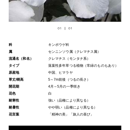
01
01
科
キンポウゲ科
属
センニンソウ属（クレマチス属）
流通名（和名）
クレマチス（モンタナ系）
タイプ
落葉性多年草つる植物（常緑のものもあり）
原産地
中国、ヒマラヤ
草丈/樹高
5～7m前後（つるの長さ）
開花期
4月～5月の一季咲き
花色
白
耐寒性
強い（品種により異なる）
耐暑性
やや弱い（品種により異なる）
花言葉
「精神の美」「旅人の喜び」