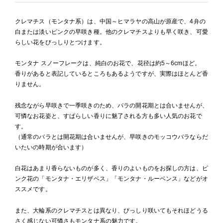
クレマチス（モンタナ系）は、中国～ヒマラヤの高山が原産で、4弁の
白または淡いピンクの早咲き種。他のクレマチスよりも早く咲き、可愛
らしい花をびっしりとつけます。
モンタナ スノーフレークは、純白のお花で、花径は約5～6cmほど。
香りがあると表記しているところもあるようですが、実際はほとんど香
りません。
残念ながら早咲きで一季咲きのため、バラの開花期とは合いませんが、
可憐なお花姿と、すばらしい香りに魅了される方も多い人気のお花で
す。
（通常のバラとは開花期は合いませんが、早咲きのモッコウバラならだ
いたいの時期が合います）
白花はあまり香らないものが多く、香りのよいものをお探しの方は、ピ
ンク花の「モンタナ・エリザベス」「モンタナ・ルーベンス」などがオ
ススメです。
また、大輪系のクレマチスとは異なり、びっしり咲いてもそれほどうる
さく感じない可憐さもモンタナ系の魅力です。