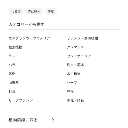
つる性
春に咲く
落葉
カテゴリーから探す
エアプランツ・ブロメリア
サボテン・多肉植物
観葉植物
クレマチス
ラン
セントポーリア
バラ
樹木・花木
果樹
水生植物
山野草
ハーブ
野菜
球根
リーフプランツ
草花・鉢花
植物図鑑に戻る