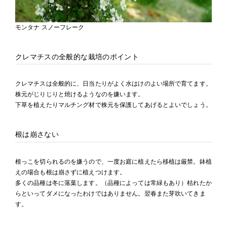
モンタナ スノーフレーク
クレマチスの全般的な栽培のポイント
クレマチスは全般的に、日当たりがよく水はけのよい場所で育てます。
株元がじりじりと焼けるようなのを嫌います。
下草を植えたりマルチング材で株元を保護してあげるとよいでしょう。
根は崩さない
根っこを切られるのを嫌うので、一度お庭に植えたら移植は厳禁。鉢植
えの場合も根は崩さずに植えつけます。
多くの品種は冬に落葉します。（品種によっては常緑もあり）枯れたか
らといってダメになったわけではありません。翌春また芽吹いてきま
す。