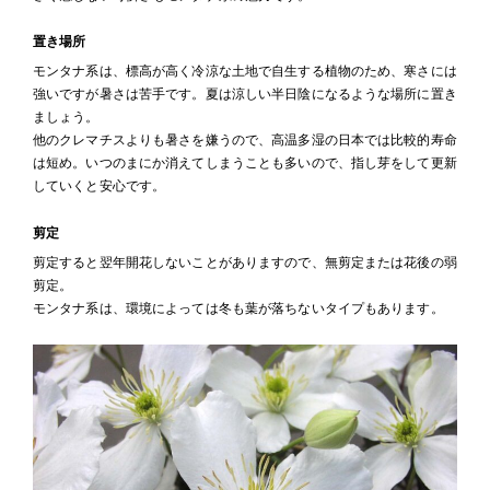
置き場所
モンタナ系は、標高が高く冷涼な土地で自生する植物のため、寒さには
強いですが暑さは苦手です。夏は涼しい半日陰になるような場所に置き
ましょう。
他のクレマチスよりも暑さを嫌うので、高温多湿の日本では比較的寿命
は短め。いつのまにか消えてしまうことも多いので、指し芽をして更新
していくと安心です。
剪定
剪定すると翌年開花しないことがありますので、無剪定または花後の弱
剪定。
モンタナ系は、環境によっては冬も葉が落ちないタイプもあります。