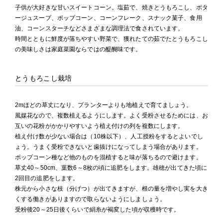
子供が大好きな甘いスイートコーン。塩茹で、焼きとうもろこし、ポタ
ージュスープ、ポップコーン、コーンフレーク、スナック菓子、食用
油、コーンスターチなどさまざまな調理法で食されています。
時間とともに鮮度が落ちやすい野菜で、獲れたての茹でたとうもろこし
の美味しさは家庭菜園ならではの醍醐味です。
とうもろこし栽培
2mほどの草丈になり、プランターよりも地植えで育てましょう。
風媒花なので、複数植えるようにします。よく受粉させるためには、お
互いの花粉がかかりやすいよう植え付けの列を複数にします。
植え付け数が少ない場合は（10株以下）、人工授粉をするとよいでし
ょう。うまく受粉できないと歯抜けになってしまう場合があります。
ポップコーン種など他のものを混植すると味が落ちるので避けます。
草丈40～50cm、葉数6～8枚の頃に追肥をします。雄穂が出てきた頃に
2回目の追肥をします。
株元から小さな枝（分げつ）が出てきますが、根の量を増やし実を大き
くする働きがありますので取らないようにしましょう。
受粉後20～25日後くらいで絹糸が褐変した頃が収穫時です。