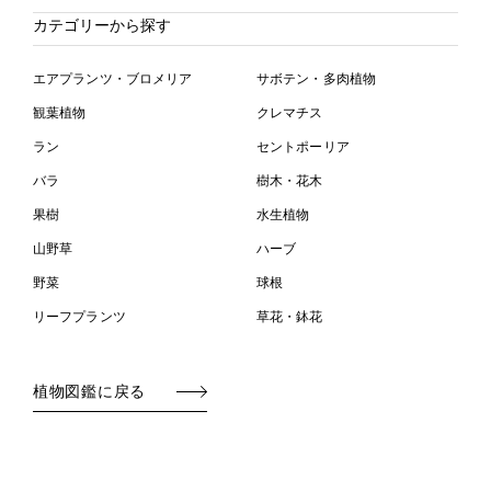
カテゴリーから探す
エアプランツ・ブロメリア
サボテン・多肉植物
観葉植物
クレマチス
ラン
セントポーリア
バラ
樹木・花木
果樹
水生植物
山野草
ハーブ
野菜
球根
リーフプランツ
草花・鉢花
植物図鑑に戻る