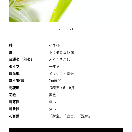
01
01
科
イネ科
属
トウモロコシ属
流通名（和名）
とうもろこし
タイプ
一年草
原産地
メキシコ～南米
草丈/樹高
2mほど
開花期
収穫期：6～9月
花色
黄色
耐寒性
弱い
耐暑性
強い
花言葉
「財宝」「豊富」「洗練」