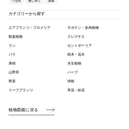
つる性
春に咲く
落葉
カテゴリーから探す
エアプランツ・ブロメリア
サボテン・多肉植物
観葉植物
クレマチス
ラン
セントポーリア
バラ
樹木・花木
果樹
水生植物
山野草
ハーブ
野菜
球根
リーフプランツ
草花・鉢花
植物図鑑に戻る