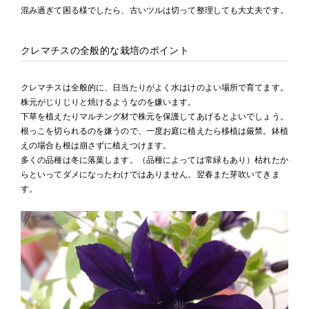
混み過ぎて困る様でしたら、古いツルは切って整理しても大丈夫です。
クレマチスの全般的な栽培のポイント
クレマチスは全般的に、日当たりがよく水はけのよい場所で育てます。
株元がじりじりと焼けるようなのを嫌います。
下草を植えたりマルチング材で株元を保護してあげるとよいでしょう。
根っこを切られるのを嫌うので、一度お庭に植えたら移植は厳禁。鉢植
えの場合も根は崩さずに植えつけます。
多くの品種は冬に落葉します。（品種によっては常緑もあり）枯れたか
らといってダメになったわけではありません。翌春また芽吹いてきま
す。