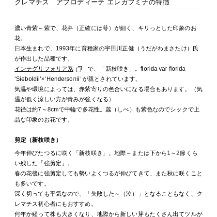
クレマチス アフロディーテ エレガフミナの特徴
濃い青紫～紫で、花弁（正確には萼）が細く、キリっとした印象のお
花。
日本生まれで、1993年に育種家の宇田川正健（うだがわまさたけ）氏
が作出した品種です。
インテグリフォリア系
で、「新枝咲き」。florida var florida
‘Sieboldii’×’Hendersonii’ が親とされています。
気温や環境によっては、赤紫寄りの色合いになる場合もあります。（気
温が低く涼しい方が青みが強くなる）
花径は約7～8cmで中輪で多花性。蕊（しべ）も紫色なのでシックで上
品な印象のお花です。
剪定（新枝咲き）
今年伸びたつるに咲く「新枝咲き」。地際～または下から1～2節くら
い残した「強剪定」。
春の花後に強剪定しても勢いよくつるが伸びてきて、また秋に咲くこと
も多いです。
深く切っても平気なので、「失敗した～（泣）」となることもなく、ク
レマチス初心者にもおすすめ。
何年か経って株も大きくなり、地際から新しい芽もたくさん出てツルが