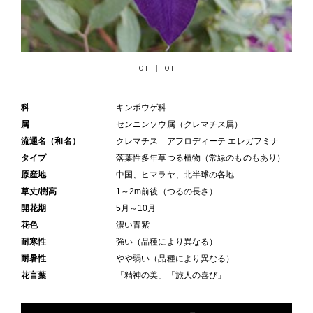
01
01
科
キンポウゲ科
属
センニンソウ属（クレマチス属）
流通名（和名）
クレマチス アフロディーテ エレガフミナ
タイプ
落葉性多年草つる植物（常緑のものもあり）
原産地
中国、ヒマラヤ、北半球の各地
草丈/樹高
1～2m前後（つるの長さ）
開花期
5月～10月
花色
濃い青紫
耐寒性
強い（品種により異なる）
耐暑性
やや弱い（品種により異なる）
花言葉
「精神の美」「旅人の喜び」