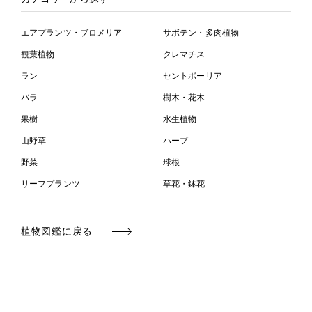
エアプランツ・ブロメリア
サボテン・多肉植物
観葉植物
クレマチス
ラン
セントポーリア
バラ
樹木・花木
果樹
水生植物
山野草
ハーブ
野菜
球根
リーフプランツ
草花・鉢花
植物図鑑に戻る