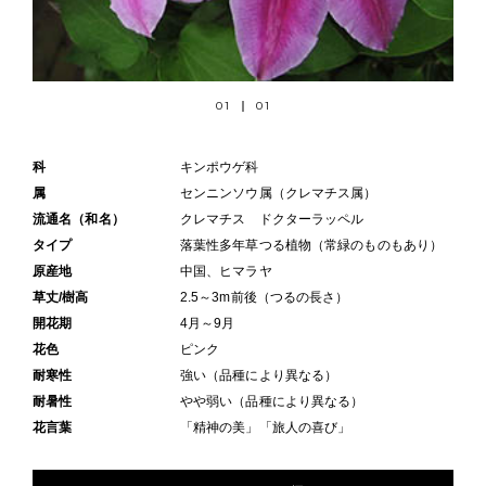
01
01
科
キンポウゲ科
属
センニンソウ属（クレマチス属）
流通名（和名）
クレマチス ドクターラッペル
タイプ
落葉性多年草つる植物（常緑のものもあり）
原産地
中国、ヒマラヤ
草丈/樹高
2.5～3m前後（つるの長さ）
開花期
4月～9月
花色
ピンク
耐寒性
強い（品種により異なる）
耐暑性
やや弱い（品種により異なる）
花言葉
「精神の美」「旅人の喜び」