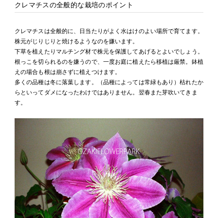
クレマチスの全般的な栽培のポイント
クレマチスは全般的に、日当たりがよく水はけのよい場所で育てます。
株元がじりじりと焼けるようなのを嫌います。
下草を植えたりマルチング材で株元を保護してあげるとよいでしょう。
根っこを切られるのを嫌うので、一度お庭に植えたら移植は厳禁。鉢植
えの場合も根は崩さずに植えつけます。
多くの品種は冬に落葉します。（品種によっては常緑もあり）枯れたか
らといってダメになったわけではありません。翌春また芽吹いてきま
す。