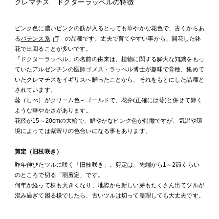
クレマチス ドクターラッペルの特徴
ピンク色に濃いピンクの筋が入るとっても華やかな花色で、古くからあ
る
パテンス系
の品種です。丈夫で育てやすい事から、開花した鉢
花で出回ることが多いです。
「ドクターラッペル」の名前の由来は、植物に関する膨大な知識をもっ
ていたアルゼンチンの医師ゴメス・ラッペル博士が趣味で育種、集めて
いたクレマチスをイギリスへ贈ったことから、それをもとにした品種と
されています。
蕊（しべ）がクリーム色～ゴールドで、花弁(正確には萼)と併せて輝く
ような華やかさがあります。
花径が15～20cmの大輪で、鮮やかなピンク色が特徴ですが、気温や環
境によっては紫寄りの色合いになる事もあります。
剪定（旧枝咲き）
昨年伸びたツルに咲く「旧枝咲き」。剪定は、先端から1～2節くらい
のところで切る「弱剪定」です。
何年か経って株も大きくなり、地際から新しい芽もたくさん出てツルが
混み過ぎて困る様でしたら、古いツルは切って整理しても大丈夫です。