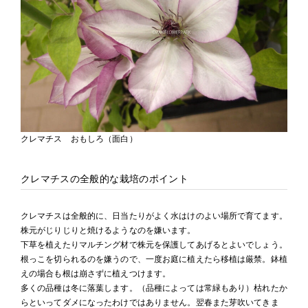
クレマチス おもしろ（面白）
クレマチスの全般的な栽培のポイント
クレマチスは全般的に、日当たりがよく水はけのよい場所で育てます。
株元がじりじりと焼けるようなのを嫌います。
下草を植えたりマルチング材で株元を保護してあげるとよいでしょう。
根っこを切られるのを嫌うので、一度お庭に植えたら移植は厳禁。鉢植
えの場合も根は崩さずに植えつけます。
多くの品種は冬に落葉します。（品種によっては常緑もあり）枯れたか
らといってダメになったわけではありません。翌春また芽吹いてきま