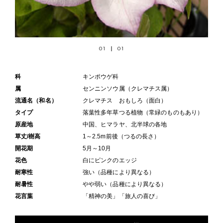
01
01
科
キンポウゲ科
属
センニンソウ属（クレマチス属）
流通名（和名）
クレマチス おもしろ（面白）
タイプ
落葉性多年草つる植物（常緑のものもあり）
原産地
中国、ヒマラヤ、北半球の各地
草丈/樹高
1～2.5m前後（つるの長さ）
開花期
5月～10月
花色
白にピンクのエッジ
耐寒性
強い（品種により異なる）
耐暑性
やや弱い（品種により異なる）
花言葉
「精神の美」「旅人の喜び」