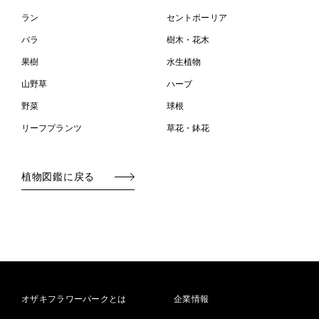
ラン
セントポーリア
バラ
樹木・花木
果樹
水生植物
山野草
ハーブ
野菜
球根
リーフプランツ
草花・鉢花
植物図鑑に戻る
オザキフラワーパークとは
企業情報