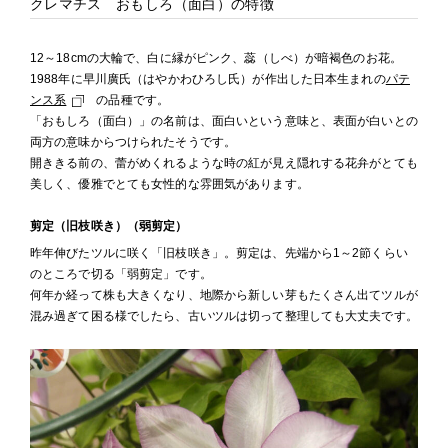
クレマチス おもしろ（面白）の特徴
12～18cmの大輪で、白に縁がピンク、蕊（しべ）が暗褐色のお花。
1988年に早川廣氏（はやかわひろし氏）が作出した日本生まれの
パテ
ンス系
の品種です。
「おもしろ（面白）」の名前は、面白いという意味と、表面が白いとの
両方の意味からつけられたそうです。
開ききる前の、蕾がめくれるような時の紅が見え隠れする花弁がとても
美しく、優雅でとても女性的な雰囲気があります。
剪定（旧枝咲き）（弱剪定）
昨年伸びたツルに咲く「旧枝咲き」。剪定は、先端から1～2節くらい
のところで切る「弱剪定」です。
何年か経って株も大きくなり、地際から新しい芽もたくさん出てツルが
混み過ぎて困る様でしたら、古いツルは切って整理しても大丈夫です。