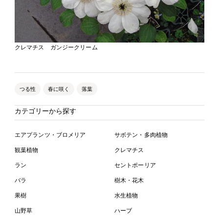
クレマチス ガンジークリーム
つる性
春に咲く
落葉
カテゴリーから探す
エアプランツ・ブロメリア
サボテン・多肉植物
観葉植物
クレマチス
ラン
セントポーリア
バラ
樹木・花木
果樹
水生植物
山野草
ハーブ