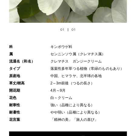
01
01
科
キンポウゲ科
属
センニンソウ属（クレマチス属）
流通名（和名）
クレマチス ガンジークリーム
タイプ
落葉性多年草つる植物（常緑のものもあり）
原産地
中国、ヒマラヤ、北半球の各地
草丈/樹高
2～3m前後（つるの長さ）
開花期
4月～9月
花色
白～クリーム
耐寒性
強い（品種により異なる）
耐暑性
やや弱い（品種により異なる）
花言葉
「精神の美」「旅人の喜び」