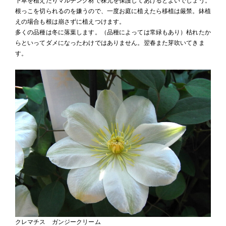
下草を植えたりマルチング材で株元を保護してあげるとよいでしょう。
根っこを切られるのを嫌うので、一度お庭に植えたら移植は厳禁。鉢植
えの場合も根は崩さずに植えつけます。
多くの品種は冬に落葉します。（品種によっては常緑もあり）枯れたか
らといってダメになったわけではありません。翌春また芽吹いてきま
す。
クレマチス ガンジークリーム