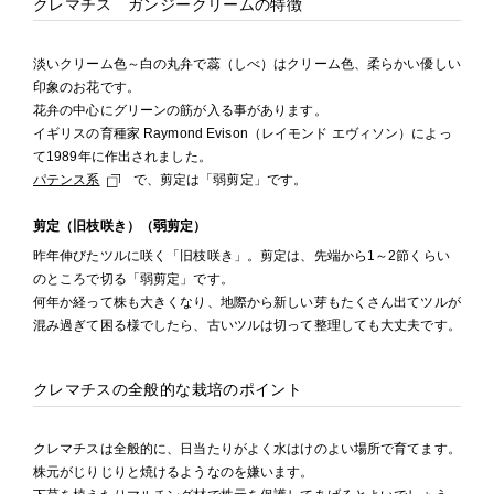
クレマチス ガンジークリームの特徴
淡いクリーム色～白の丸弁で蕊（しべ）はクリーム色、柔らかい優しい
印象のお花です。
花弁の中心にグリーンの筋が入る事があります。
イギリスの育種家 Raymond Evison（レイモンド エヴィソン）によっ
て1989年に作出されました。
パテンス系
で、剪定は「弱剪定」です。
剪定（旧枝咲き）（弱剪定）
昨年伸びたツルに咲く「旧枝咲き」。剪定は、先端から1～2節くらい
のところで切る「弱剪定」です。
何年か経って株も大きくなり、地際から新しい芽もたくさん出てツルが
混み過ぎて困る様でしたら、古いツルは切って整理しても大丈夫です。
クレマチスの全般的な栽培のポイント
クレマチスは全般的に、日当たりがよく水はけのよい場所で育てます。
株元がじりじりと焼けるようなのを嫌います。