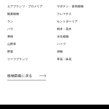
エアプランツ・ブロメリア
サボテン・多肉植物
観葉植物
クレマチス
ラン
セントポーリア
バラ
樹木・花木
果樹
水生植物
山野草
ハーブ
野菜
球根
リーフプランツ
草花・鉢花
植物図鑑に戻る