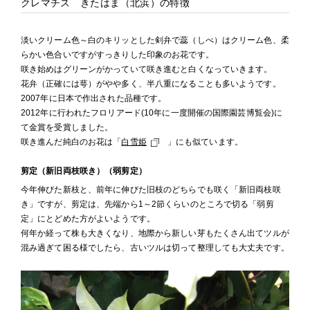
クレマチス きたはま（北浜）の特徴
淡いクリーム色～白のキリッとした剣弁で蕊（しべ）はクリーム色、柔
らかい色合いですがすっきりした印象のお花です。
咲き始めはグリーンがかっていて咲き進むと白くなっていきます。
花弁（正確には萼）がやや多く、半八重になることも多いようです。
2007年に日本で作出された品種です。
2012年に行われたフロリアード(10年に一度開催の国際園芸博覧会)に
て金賞を受賞しました。
咲き進んだ純白のお花は「
白雪姫
」にも似ています。
剪定（新旧両枝咲き）（弱剪定）
今年伸びた新枝と、前年に伸びた旧枝のどちらでも咲く「新旧両枝咲
き」ですが、剪定は、先端から1～2節くらいのところで切る「弱剪
定」にとどめた方がよいようです。
何年か経って株も大きくなり、地際から新しい芽もたくさん出てツルが
混み過ぎて困る様でしたら、古いツルは切って整理しても大丈夫です。