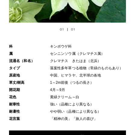
01
01
科
キンポウゲ科
属
センニンソウ属（クレマチス属）
流通名（和名）
クレマチス きたはま（北浜）
タイプ
落葉性多年草つる植物（常緑のものもあり）
原産地
中国、ヒマラヤ、北半球の各地
草丈/樹高
1～2m前後（つるの長さ）
開花期
4月～9月
花色
黄緑クリーム～白
耐寒性
強い（品種により異なる）
耐暑性
やや弱い（品種により異なる）
花言葉
「精神の美」「旅人の喜び」