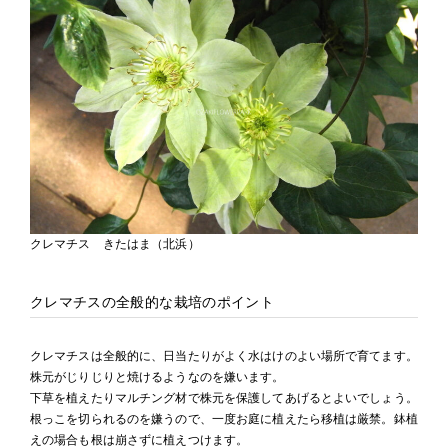
クレマチス きたはま（北浜）
クレマチスの全般的な栽培のポイント
クレマチスは全般的に、日当たりがよく水はけのよい場所で育てます。
株元がじりじりと焼けるようなのを嫌います。
下草を植えたりマルチング材で株元を保護してあげるとよいでしょう。
根っこを切られるのを嫌うので、一度お庭に植えたら移植は厳禁。鉢植
えの場合も根は崩さずに植えつけます。