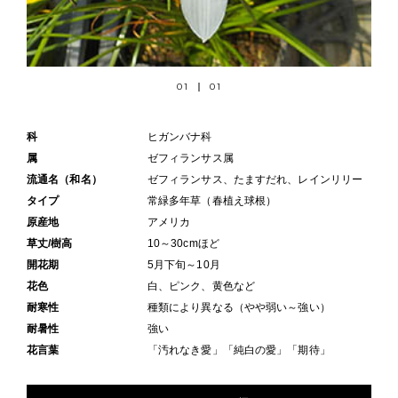
01
01
科
ヒガンバナ科
属
ゼフィランサス属
流通名（和名）
ゼフィランサス、たますだれ、レインリリー
タイプ
常緑多年草（春植え球根）
原産地
アメリカ
草丈/樹高
10～30cmほど
開花期
5月下旬～10月
花色
白、ピンク、黄色など
耐寒性
種類により異なる（やや弱い～強い）
耐暑性
強い
花言葉
「汚れなき愛」「純白の愛」「期待」