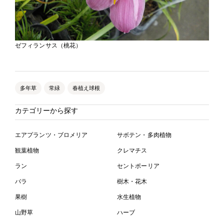
ゼフィランサス（桃花）
多年草
常緑
春植え球根
カテゴリーから探す
エアプランツ・ブロメリア
サボテン・多肉植物
観葉植物
クレマチス
ラン
セントポーリア
バラ
樹木・花木
果樹
水生植物
山野草
ハーブ