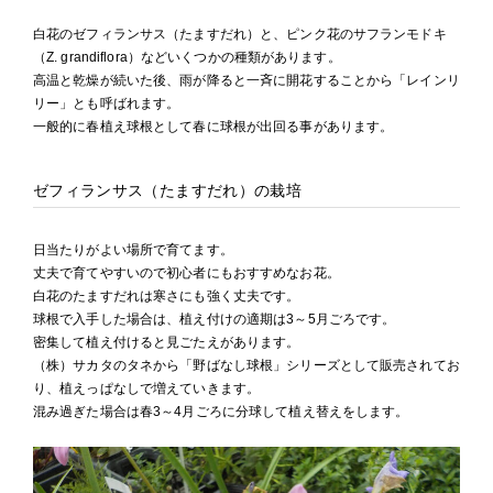
白花のゼフィランサス（たますだれ）と、ピンク花のサフランモドキ
（Z. grandiflora）などいくつかの種類があります。
高温と乾燥が続いた後、雨が降ると一斉に開花することから「レインリ
リー」とも呼ばれます。
一般的に春植え球根として春に球根が出回る事があります。
ゼフィランサス（たますだれ）の栽培
日当たりがよい場所で育てます。
丈夫で育てやすいので初心者にもおすすめなお花。
白花のたますだれは寒さにも強く丈夫です。
球根で入手した場合は、植え付けの適期は3～5月ごろです。
密集して植え付けると見ごたえがあります。
（株）サカタのタネから「野ばなし球根」シリーズとして販売されてお
り、植えっぱなしで増えていきます。
混み過ぎた場合は春3～4月ごろに分球して植え替えをします。