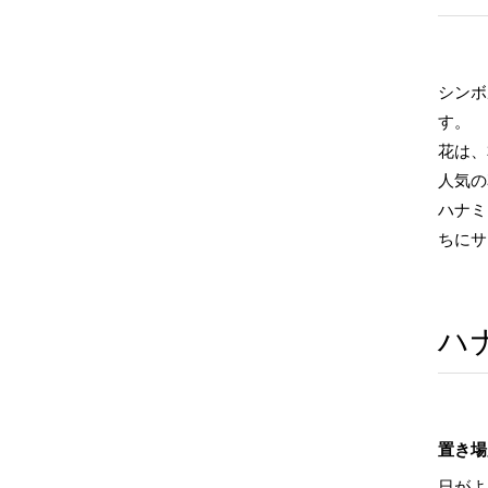
シンボ
す。
花は、
人気の
ハナミ
ちにサ
ハ
置き場
日がよ