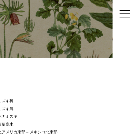
ミズキ科
ミズキ属
ハナミズキ
落葉高木
北アメリカ東部～メキシコ北東部