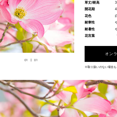
草丈/樹高
開花期
花色
耐寒性
耐暑性
花言葉
オン
01
01
※取り扱いのない場合も