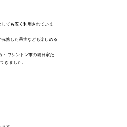
としても広く利用されていま
や赤熟した果実なども楽しめる
リカ・ワシントン市の親日家た
れてきました。
います。