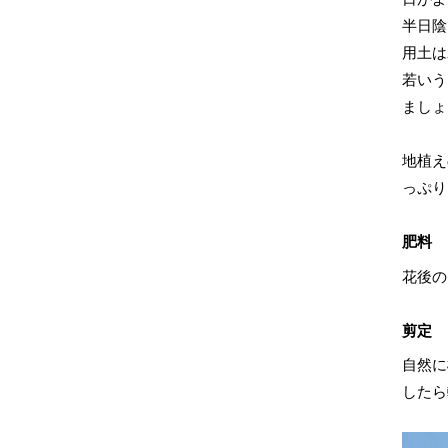
半日陰
用土は
若いう
ましょ
地植え
っぷり
肥料
花後の
剪定
自然に
したら