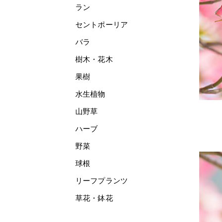
ラン
セントポーリア
バラ
樹木・花木
果樹
水生植物
山野草
ハーブ
野菜
球根
リーフプランツ
草花・鉢花