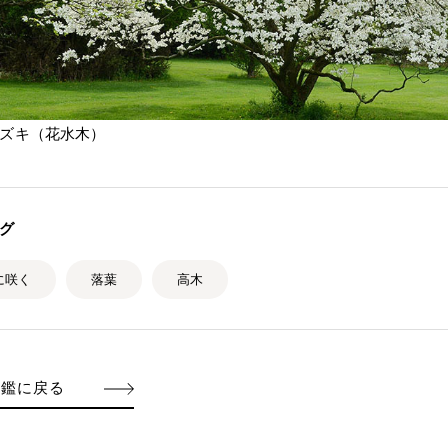
ズキ（花水木）
グ
に咲く
落葉
高木
図鑑に戻る