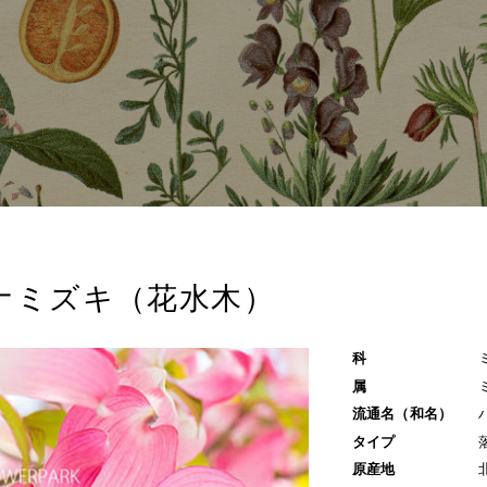
ナミズキ（花水木）
科
属
流通名（和名）
タイプ
原産地