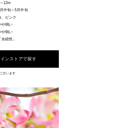
3～12m
4月中旬～5月中旬
白、ピンク
やや弱い
やや弱い
「永続性」
ラインストアで探す
ございます