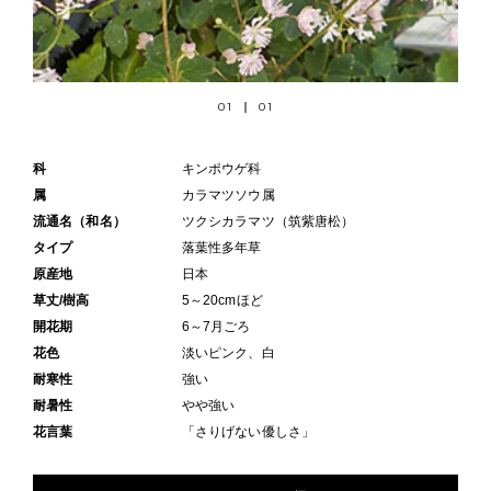
01
01
科
キンポウゲ科
属
カラマツソウ属
流通名（和名）
ツクシカラマツ（筑紫唐松）
タイプ
落葉性多年草
原産地
日本
草丈/樹高
5～20cmほど
開花期
6～7月ごろ
花色
淡いピンク、白
耐寒性
強い
耐暑性
やや強い
花言葉
「さりげない優しさ」