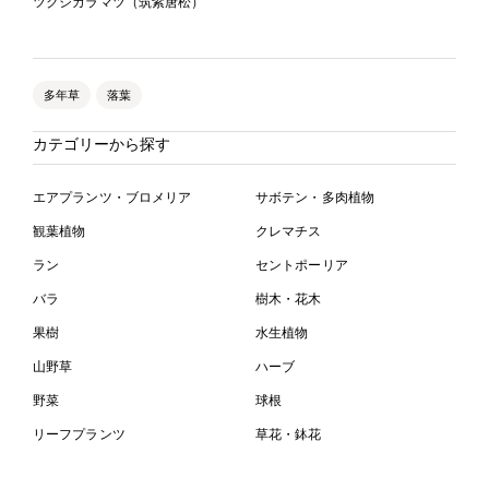
ツクシカラマツ（筑紫唐松）
多年草
落葉
カテゴリーから探す
エアプランツ・ブロメリア
サボテン・多肉植物
観葉植物
クレマチス
ラン
セントポーリア
バラ
樹木・花木
果樹
水生植物
山野草
ハーブ
野菜
球根
リーフプランツ
草花・鉢花