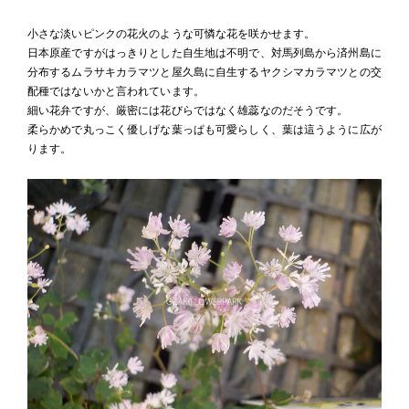
小さな淡いピンクの花火のような可憐な花を咲かせます。
日本原産ですがはっきりとした自生地は不明で、対馬列島から済州島に
分布するムラサキカラマツと屋久島に自生するヤクシマカラマツとの交
配種ではないかと言われています。
細い花弁ですが、厳密には花びらではなく雄蕊なのだそうです。
柔らかめで丸っこく優しげな葉っぱも可愛らしく、葉は這うように広が
ります。