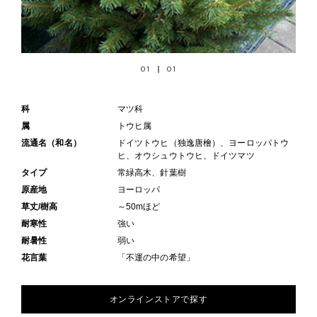
01
01
科
マツ科
属
トウヒ属
流通名（和名）
ドイツトウヒ（独逸唐檜）、ヨーロッパトウ
ヒ、オウシュウトウヒ、ドイツマツ
タイプ
常緑高木、針葉樹
原産地
ヨーロッパ
草丈/樹高
～50mほど
耐寒性
強い
耐暑性
弱い
花言葉
「不運の中の希望」
オンラインストアで探す