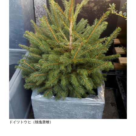
ドイツトウヒ（独逸唐檜）