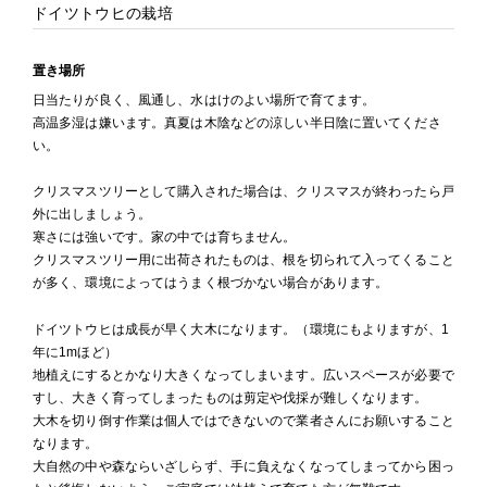
ドイツトウヒの栽培
置き場所
日当たりが良く、風通し、水はけのよい場所で育てます。
高温多湿は嫌います。真夏は木陰などの涼しい半日陰に置いてくださ
い。
クリスマスツリーとして購入された場合は、クリスマスが終わったら戸
外に出しましょう。
寒さには強いです。家の中では育ちません。
クリスマスツリー用に出荷されたものは、根を切られて入ってくること
が多く、環境によってはうまく根づかない場合があります。
ドイツトウヒは成長が早く大木になります。（環境にもよりますが、1
年に1mほど）
地植えにするとかなり大きくなってしまいます。広いスペースが必要で
すし、大きく育ってしまったものは剪定や伐採が難しくなります。
大木を切り倒す作業は個人ではできないので業者さんにお願いすること
なります。
大自然の中や森ならいざしらず、手に負えなくなってしまってから困っ