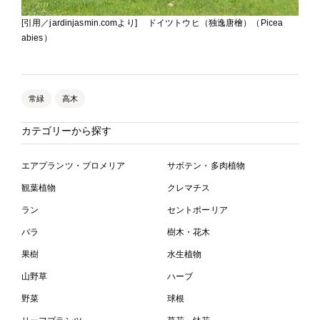
[引用／jardinjasmin.comより] ドイツトウヒ（独逸唐檜）（Picea
abies）
常緑
高木
カテゴリーから探す
エアプランツ・ブロメリア
サボテン・多肉植物
観葉植物
クレマチス
ラン
セントポーリア
バラ
樹木・花木
果樹
水生植物
山野草
ハーブ
野菜
球根