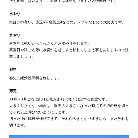
たと後悔しないよう、ご家庭では鉢植えで育てた方が無難です。
水やり
水はけの良い、赤玉6＋腐葉土4などのシンプルなもので大丈夫です。
水やり
基本的に乾いたらたっぷりとお水やりをします。
真夏日や秋ごろ等に水切れを起こすと枯れてしまう事もありますので注
意しましょう。
肥料
春先に緩効性肥料を施します。
剪定
11月～3月ごろに乱れた枝があれば軽く剪定する程度です。
大きくしたくない場合は、限界の大きさになった時点で天辺の枝を切っ
てそれ以上伸びないようにします。
切った後に脇枝が伸びてきて、それが大きくなりすぎなら、またそれを
切ります。