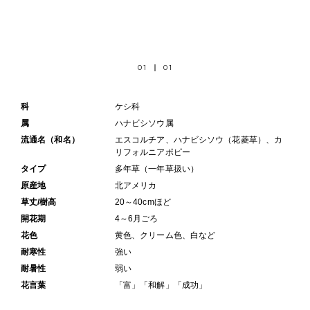
01
01
科
ケシ科
属
ハナビシソウ属
流通名（和名）
エスコルチア、ハナビシソウ（花菱草）、カ
リフォルニアポピー
タイプ
多年草（一年草扱い）
原産地
北アメリカ
草丈/樹高
20～40cmほど
開花期
4～6月ごろ
花色
黄色、クリーム色、白など
耐寒性
強い
耐暑性
弱い
花言葉
「富」「和解」「成功」