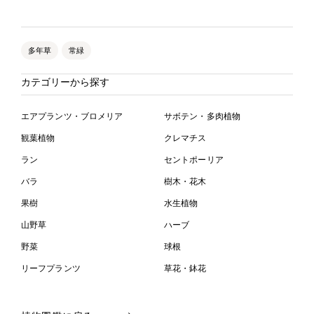
多年草
常緑
カテゴリーから探す
エアプランツ・ブロメリア
サボテン・多肉植物
観葉植物
クレマチス
ラン
セントポーリア
バラ
樹木・花木
果樹
水生植物
山野草
ハーブ
野菜
球根
リーフプランツ
草花・鉢花