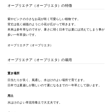
オーブリエチア（オーブリエタ）の特徴
紫やピンクの小さなお花が咲く可愛らしい植物です。
背丈は低く絨毯のように小花が広がって咲きます。
本来は多年草なのですが、暑さに弱く日本では夏には消えてしまう事が
多い一年草扱いです。
オーブリエチア（オーブリエタ）
オーブリエチア（オーブリエタ）の栽培
置き場所
日当たりが良く、風通し、水はけのよい場所で育てます。
日本では夏越しが難しいので夏になるまでの一年草として扱います。
用土
水はけのよい草花培養土で大丈夫です。