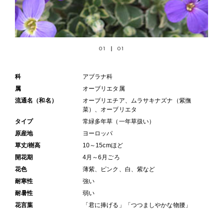
01
01
科
アブラナ科
属
オーブリエタ属
流通名（和名）
オーブリエチア、ムラサキナズナ（紫撫
菜）、オーブリエタ
タイプ
常緑多年草（一年草扱い）
原産地
ヨーロッパ
草丈/樹高
10～15cmほど
開花期
4月～6月ごろ
花色
薄紫、ピンク、白、紫など
耐寒性
強い
耐暑性
弱い
花言葉
「君に捧げる」「つつましやかな物腰」