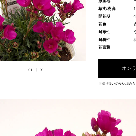
原産地
草丈/樹高
開花期
花色
耐寒性
耐暑性
花言葉
オン
01
01
※取り扱いのない場合も