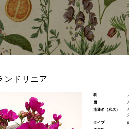
ランドリニア
科
属
流通名（和名）
タイプ