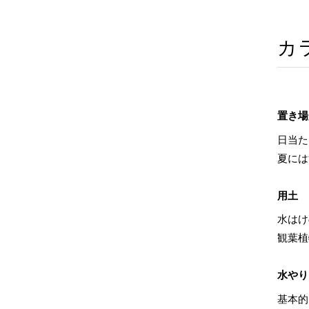
カ
置き場
日当た
夏には
用土
水はけ
観葉植
水やり
基本的