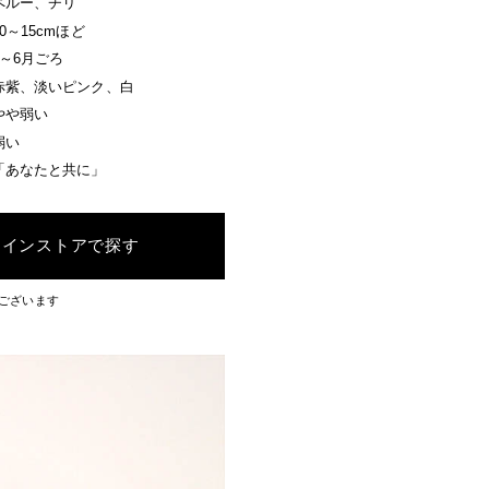
ペルー、チリ
10～15cmほど
4～6月ごろ
赤紫、淡いピンク、白
やや弱い
弱い
「あなたと共に」
ラインストアで探す
ございます