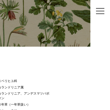
スベリヒユ科
カランドリニア属
カランドリニア、アンデスマツバボ
タン
多年草（一年草扱い）