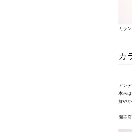
カラン
カ
アンデ
本来は
鮮やか
園芸店