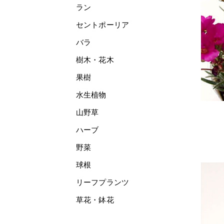
ラン
セントポーリア
バラ
樹木・花木
果樹
水生植物
山野草
ハーブ
野菜
球根
リーフプランツ
草花・鉢花