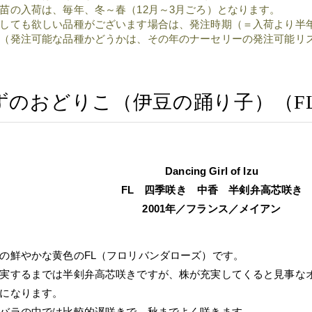
苗の入荷は、毎年、冬～春（12月～3月ごろ）となります。
しても欲しい品種がございます場合は、発注時期（＝入荷より半
（発注可能な品種かどうかは、その年のナーセリーの発注可能リ
ずのおどりこ（伊豆の踊り子）（F
Dancing Girl of Izu
FL 四季咲き 中香 半剣弁高芯咲き
2001年／フランス／メイアン
の鮮やかな黄色のFL（フロリバンダローズ）です。
実するまでは半剣弁高芯咲きですが、株が充実してくると見事な
になります。
バラの中では比較的遅咲きで、秋までよく咲きます。