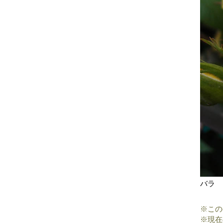
バラ 
※この
※現在