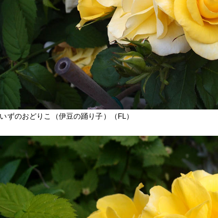
いずのおどりこ（伊豆の踊り子）（FL）