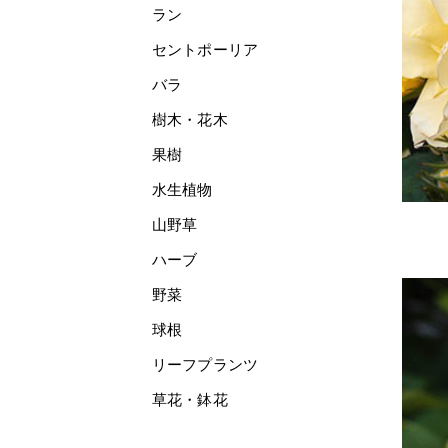
ラン
セントポーリア
バラ
樹木・花木
果樹
水生植物
山野草
ハーブ
野菜
球根
リーフプランツ
草花・鉢花