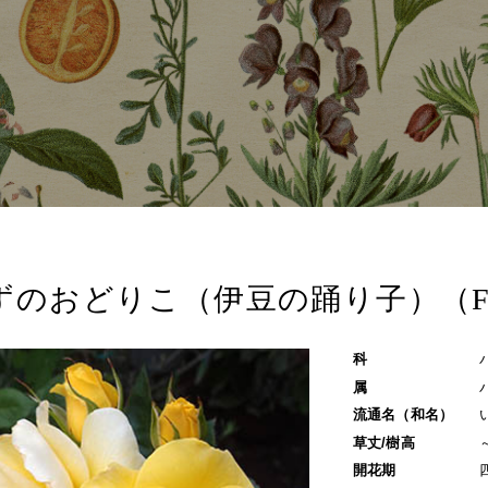
ずのおどりこ（伊豆の踊り子）（F
科
属
流通名（和名）
草丈/樹高
開花期