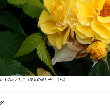
いずのおどりこ（伊豆の踊り子）（FL）
グ