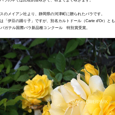
スのメイアン社より、静岡県の河津町に贈られたバラです。
は「伊豆の踊り子」ですが、別名カルトドール（Carte d’Or）と
1年バガテル国際バラ新品種コンクール 特別賞受賞。