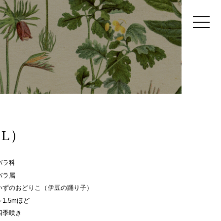
L）
バラ科
バラ属
いずのおどりこ（伊豆の踊り子）
～1.5mほど
四季咲き