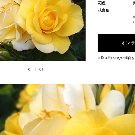
花色
花言葉
オン
※取り扱いのない場合も
01
01