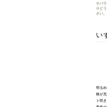
※バラ
※どう
さい。
い
明るめ
株が充
ト咲き
黄色の