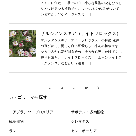
スミンに似た甘い香りの白い小さな星型の花をびっし
りとつけるつる植物です。 ジャスミンの名がついて
いますが、ソケイ（ジャスミ […]
ザルジアンスキア（ナイトフロックス）
ザルジアンスキア（ナイトフロックス）の特徴 花弁
の裏が赤く、開くと白い可愛らしい小花の植物です。
夕方ごろから花が開き始め、夕方から夜にかけてよい
香りを放ち、「ナイトフロックス」「ムーンライトフ
ラグランス」などという別名 […]
1
2
3
…
19
カテゴリーから探す
エアプランツ・ブロメリア
サボテン・多肉植物
観葉植物
クレマチス
ラン
セントポーリア