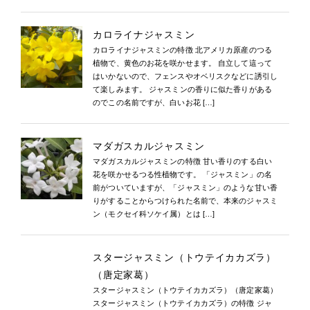
カロライナジャスミン
カロライナジャスミンの特徴 北アメリカ原産のつる
植物で、黄色のお花を咲かせます。 自立して這って
はいかないので、フェンスやオベリスクなどに誘引し
て楽しみます。 ジャスミンの香りに似た香りがある
のでこの名前ですが、白いお花 […]
マダガスカルジャスミン
マダガスカルジャスミンの特徴 甘い香りのする白い
花を咲かせるつる性植物です。 「ジャスミン」の名
前がついていますが、「ジャスミン」のような甘い香
りがすることからつけられた名前で、本来のジャスミ
ン（モクセイ科ソケイ属）とは […]
スタージャスミン（トウテイカカズラ）
（唐定家葛）
スタージャスミン（トウテイカカズラ）（唐定家葛）
スタージャスミン（トウテイカカズラ）の特徴 ジャ