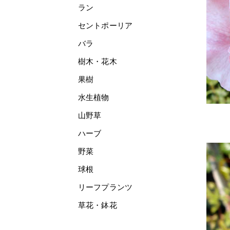
ラン
セントポーリア
バラ
樹木・花木
果樹
水生植物
山野草
ハーブ
野菜
球根
リーフプランツ
草花・鉢花