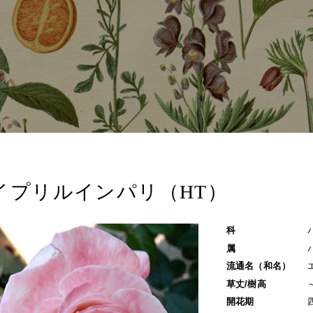
イプリルインパリ（HT）
科
属
流通名（和名）
草丈/樹高
開花期