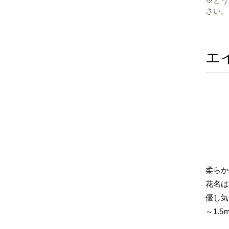
※どう
さい。
エ
柔らか
花名は
優し気
～1.