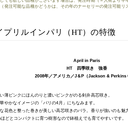
しても欲しい品種がございます場合は、発注時期（＝入荷より半
（発注可能な品種かどうかは、その年のナーセリーの発注可能リ
イプリルインパリ（HT）の特徴
April in Paris
HT 四季咲き 強香
2008年／アメリカ／J＆P（Jackson & Perkins 
い薄ピンクにほんのりと濃いピンクがのる剣弁高芯咲き。
華やかなイメージの「パリの4月」にちなみます。
な花色と整った巻きが美しい高芯咲きのバラ。香りが強いのも魅
5mほどとコンパクトに育つ樹形なので鉢植えでも育てやすいです。