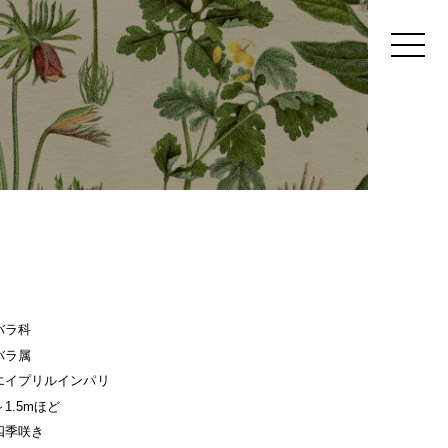
バラ科
バラ属
エイプリルインパリ
～1.5mほど
四季咲き