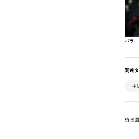
バラ 
関連タ
中
植物