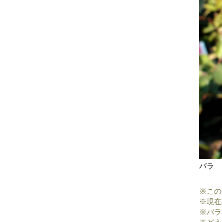
バラ 
※この
※現在
※バラ