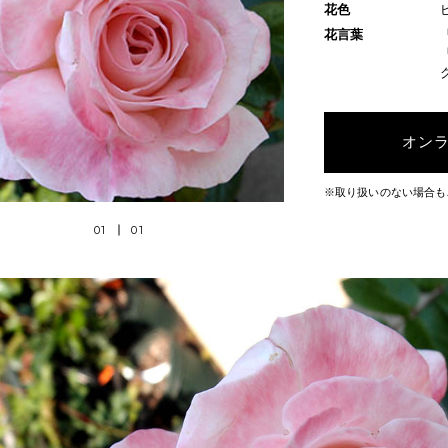
花色
花言葉
オン
※取り扱いのない場合も
01
01