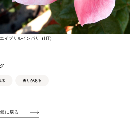
エイプリルインパリ（HT）
グ
低木
香りがある
図鑑に戻る