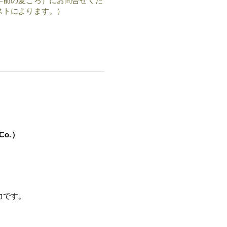
年前の夏ごろ）にお問合せくだ
ストによります。）
Co.）
力です。