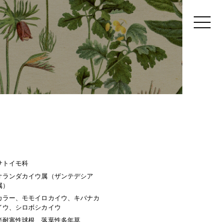
サトイモ科
オランダカイウ属（ザンテデシア
属）
カラー、モモイロカイウ、キバナカ
イウ、シロボシカイウ
半耐寒性球根、落葉性多年草