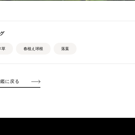
グ
年草
春植え球根
落葉
図鑑に戻る