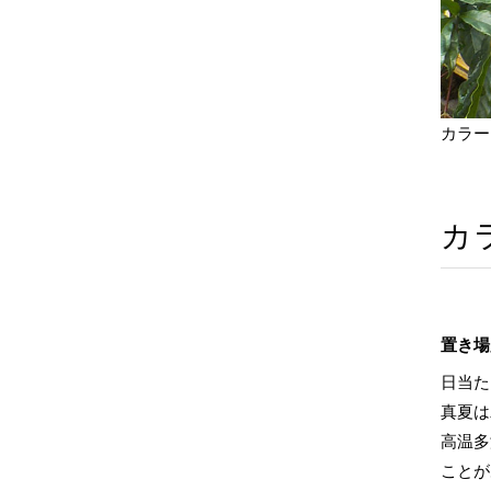
カラー
カ
置き場
日当た
真夏は
高温多
ことが