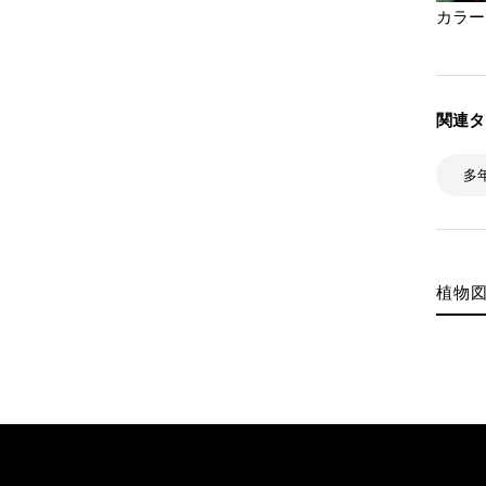
カラー
関連タ
多
植物