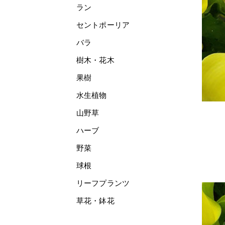
ラン
セントポーリア
バラ
樹木・花木
果樹
水生植物
山野草
ハーブ
野菜
球根
リーフプランツ
草花・鉢花