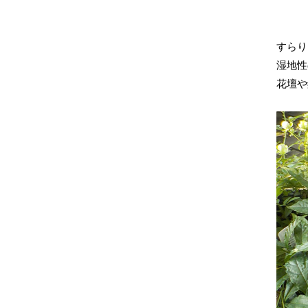
すらり
湿地性
花壇や