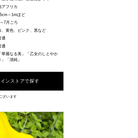
南アフリカ
15cm～1mほど
6～7月ごろ
白、黄色、ピンク、黒など
普通
普通
「華麗なる美」「乙女のしとやか
さ」「清純」
ラインストアで探す
ございます