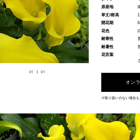
原産地
草丈/樹高
開花期
花色
耐寒性
耐暑性
花言葉
01
01
オン
※取り扱いのない場合も