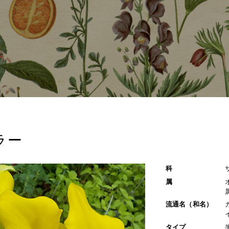
ラー
科
属
流通名（和名）
タイプ