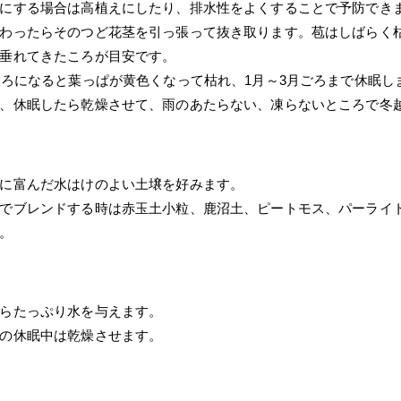
にする場合は高植えにしたり、排水性をよくすることで予防でき
わったらそのつど花茎を引っ張って抜き取ります。苞はしばらく
垂れてきたころが目安です。
ごろになると葉っぱが黄色くなって枯れ、1月～3月ごろまで休眠し
、休眠したら乾燥させて、雨のあたらない、凍らないところで冬
に富んだ水はけのよい土壌を好みます。
でブレンドする時は赤玉土小粒、鹿沼土、ピートモス、パーライ
。
らたっぷり水を与えます。
の休眠中は乾燥させます。