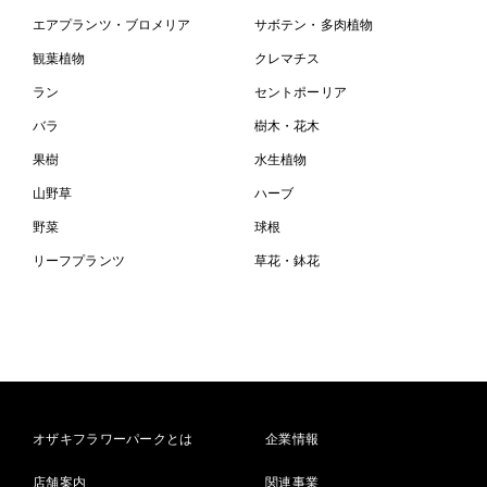
エアプランツ・ブロメリア
サボテン・多肉植物
観葉植物
クレマチス
ラン
セントポーリア
バラ
樹木・花木
果樹
水生植物
山野草
ハーブ
野菜
球根
リーフプランツ
草花・鉢花
オザキフラワーパークとは
企業情報
店舗案内
関連事業