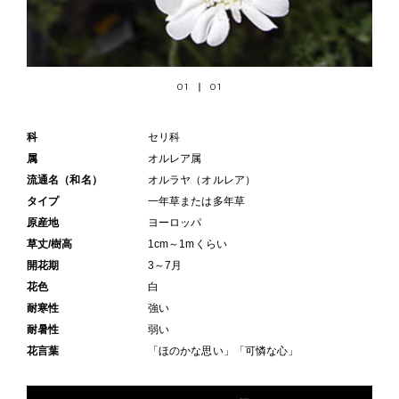
01
01
科
セリ科
属
オルレア属
流通名（和名）
オルラヤ（オルレア）
タイプ
一年草または多年草
原産地
ヨーロッパ
草丈/樹高
1cm～1mくらい
開花期
3～7月
花色
白
耐寒性
強い
耐暑性
弱い
花言葉
「ほのかな思い」「可憐な心」