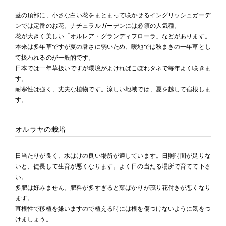
茎の頂部に、小さな白い花をまとまって咲かせるイングリッシュガーデ
ンでは定番のお花。ナチュラルガーデンには必須の人気種。
花が大きく美しい「オルレア・グランディフローラ」などがあります。
本来は多年草ですが夏の暑さに弱いため、暖地では秋まきの一年草とし
て扱われるのが一般的です。
日本では一年草扱いですが環境がよければこぼれタネで毎年よく咲きま
す。
耐寒性は強く、丈夫な植物です。涼しい地域では、夏を越して宿根しま
す。
オルラヤの栽培
日当たりが良く、水はけの良い場所が適しています。日照時間が足りな
いと、徒長して生育が悪くなります。よく日の当たる場所で育てて下さ
い。
多肥は好みません。肥料が多すぎると葉ばかりが茂り花付きが悪くなり
ます。
直根性で移植を嫌いますので植える時には根を傷つけないように気をつ
けましょう。