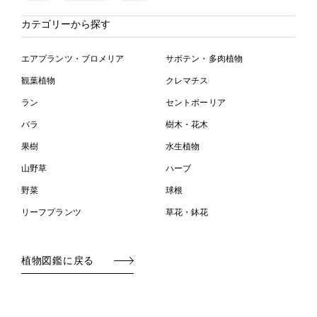
カテゴリーから探す
エアプランツ・ブロメリア
サボテン・多肉植物
観葉植物
クレマチス
ラン
セントポーリア
バラ
樹木・花木
果樹
水生植物
山野草
ハーブ
野菜
球根
リーフプランツ
草花・鉢花
植物図鑑に戻る