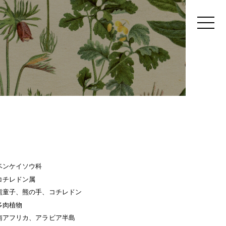
ベンケイソウ科
コチレドン属
熊童子、熊の手、コチレドン
多肉植物
南アフリカ、アラビア半島