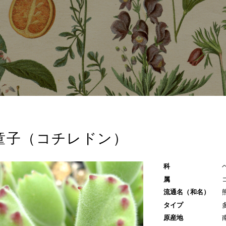
童子（コチレドン）
科
属
流通名（和名）
タイプ
原産地