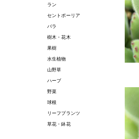
ラン
セントポーリア
バラ
樹木・花木
果樹
水生植物
山野草
ハーブ
野菜
球根
リーフプランツ
草花・鉢花