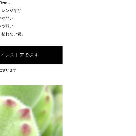
10cm～
オレンジなど
やや弱い
やや弱い
「枯れない愛」
ラインストアで探す
ございます