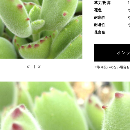
草丈/樹高
花色
耐寒性
耐暑性
花言葉
オン
01
01
※取り扱いのない場合も