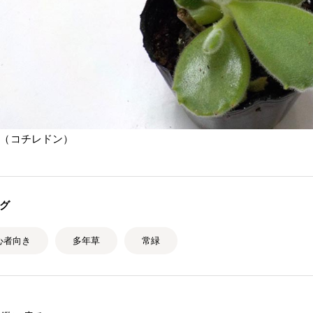
（コチレドン）
グ
心者向き
多年草
常緑