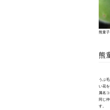
熊童子
熊
うぶ毛
い花を
属名コ
同じ仲
す。