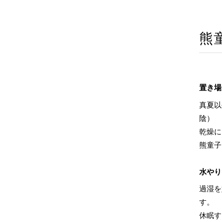
熊
置き場
真夏以
陰）
乾燥に
熊童子
水やり
過湿を
す。
休眠す