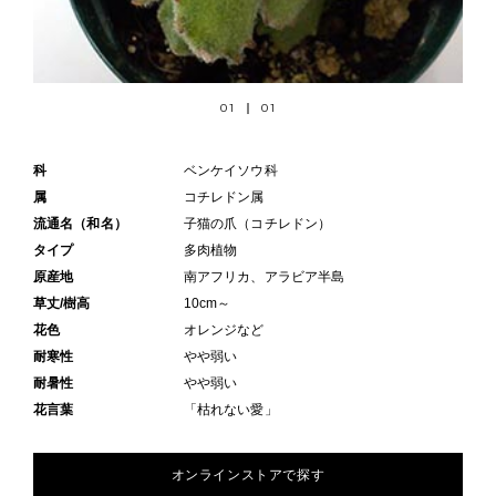
01
01
科
ベンケイソウ科
属
コチレドン属
流通名（和名）
子猫の爪（コチレドン）
タイプ
多肉植物
原産地
南アフリカ、アラビア半島
草丈/樹高
10cm～
花色
オレンジなど
耐寒性
やや弱い
耐暑性
やや弱い
花言葉
「枯れない愛」
オンラインストアで探す