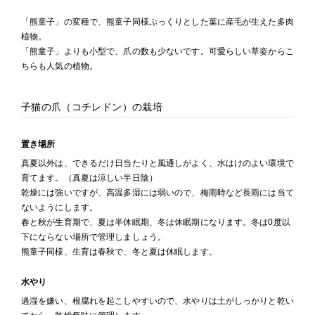
「熊童子」の変種で、熊童子同様ぷっくりとした葉に産毛が生えた多肉
植物。
「熊童子」よりも小型で、爪の数も少ないです。可愛らしい草姿からこ
ちらも人気の植物。
子猫の爪（コチレドン）の栽培
置き場所
真夏以外は、できるだけ日当たりと風通しがよく、水はけのよい環境で
育てます。（真夏は涼しい半日陰）
乾燥には強いですが、高温多湿には弱いので、梅雨時など長雨には当て
ないようにします。
春と秋が生育期で、夏は半休眠期、冬は休眠期になります。冬は0度以
下にならない場所で管理しましょう。
熊童子同様、生育は春秋で、冬と夏は休眠します。
水やり
過湿を嫌い、根腐れを起こしやすいので、水やりは土がしっかりと乾い