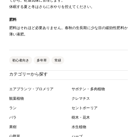
てから。乾燥気味に管理します。
休眠する夏と冬はさらに水やりを控えてください。
肥料
肥料はそれほど必要ありません。春秋の生長期に少な目の緩効性肥料か
薄い液肥。
初心者向き
多年草
常緑
カテゴリーから探す
エアプランツ・ブロメリア
サボテン・多肉植物
観葉植物
クレマチス
ラン
セントポーリア
バラ
樹木・花木
果樹
水生植物
山野草
ハーブ