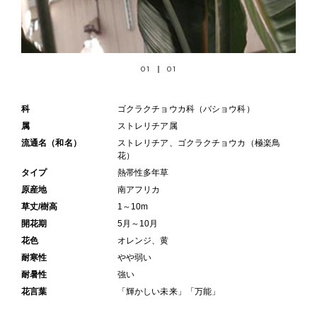
01
01
科
ゴクラクチョウカ科（バショウ科）
属
ストレリチア属
流通名（和名）
ストレリチア、ゴクラクチョウカ（極楽鳥
花）
タイプ
熱帯性多年草
原産地
南アフリカ
草丈/樹高
1～10m
開花期
5月～10月
花色
オレンジ、黄
耐寒性
やや弱い
耐暑性
強い
花言葉
「輝かしい未来」「万能」