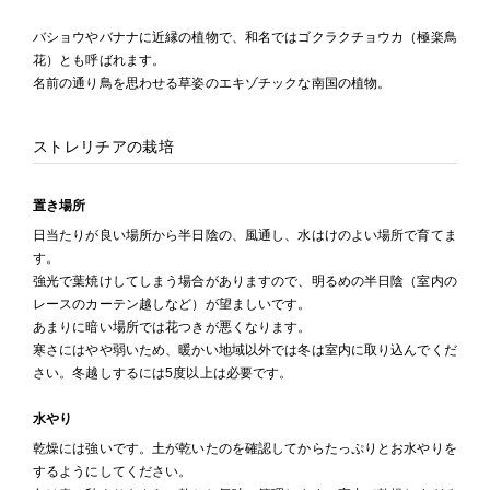
バショウやバナナに近縁の植物で、和名ではゴクラクチョウカ（極楽鳥
花）とも呼ばれます。
名前の通り鳥を思わせる草姿のエキゾチックな南国の植物。
ストレリチアの栽培
置き場所
日当たりが良い場所から半日陰の、風通し、水はけのよい場所で育てま
す。
強光で葉焼けしてしまう場合がありますので、明るめの半日陰（室内の
レースのカーテン越しなど）が望ましいです。
あまりに暗い場所では花つきが悪くなります。
寒さにはやや弱いため、暖かい地域以外では冬は室内に取り込んでくだ
さい。冬越しするには5度以上は必要です。
水やり
乾燥には強いです。土が乾いたのを確認してからたっぷりとお水やりを
するようにしてください。