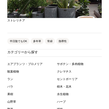
ストレリチア
半日陰でもOK
多年草
常緑
熱帯性
カテゴリーから探す
エアプランツ・ブロメリア
サボテン・多肉植物
観葉植物
クレマチス
ラン
セントポーリア
バラ
樹木・花木
果樹
水生植物
山野草
ハーブ