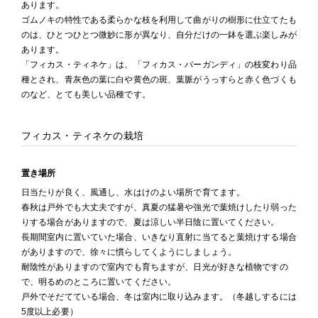
あります。
ゴムノキの特性である柔らかな枝を利用して曲がりの樹形に仕立てたも
のは、ひとつひとつ微妙に形が異なり、自分だけの一鉢を選ぶ楽しみが
あります。
「フィカス・ティネケ」は、「フィカス・バーガンディ」の枝変わり品
種とされ、青灰色の葉に白や黄色の斑、葉脈がうっすらと赤く色づくも
のなど、とても美しい品種です。
フィカス・ティネケの栽培
置き場所
日当たりが良く、風通し、水はけのよい場所で育てます。
春秋は戸外でも大丈夫ですが、真夏の猛暑や強光で葉焼けしたり弱った
りする場合がありますので、夏は涼しい半日陰に置いてください。
長期間室内に置いていた場合、いきなり直射に当てると葉焼けする場合
がありますので、徐々に慣らしてくようにしましょう。
耐陰性がありますので室内でも育ちますが、日光が好きな植物ですの
で、明るめのところに置いてください。
戸外でそだてている場合、冬は室内に取り込みます。（冬越しするには
5度以上必要）