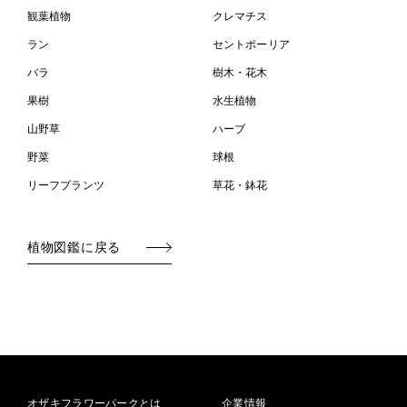
観葉植物
クレマチス
ラン
セントポーリア
バラ
樹木・花木
果樹
水生植物
山野草
ハーブ
野菜
球根
リーフプランツ
草花・鉢花
植物図鑑に戻る
オザキフラワーパークとは
企業情報