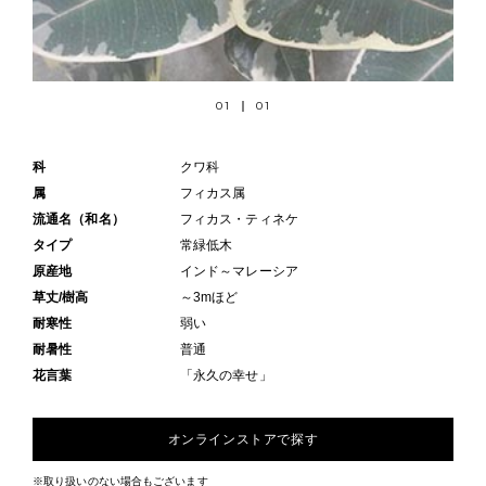
01
01
科
クワ科
属
フィカス属
流通名（和名）
フィカス・ティネケ
タイプ
常緑低木
原産地
インド～マレーシア
草丈/樹高
～3mほど
耐寒性
弱い
耐暑性
普通
花言葉
「永久の幸せ」
オンラインストアで探す
※取り扱いのない場合もございます