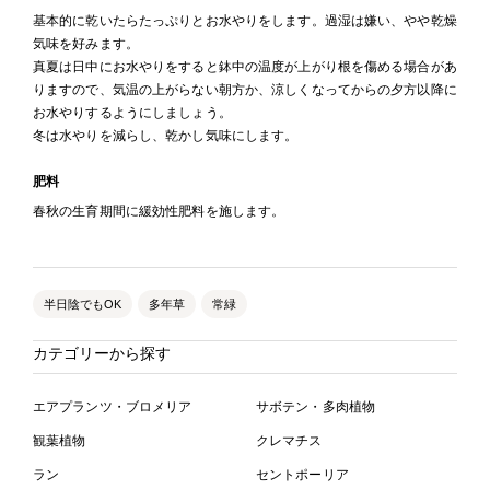
基本的に乾いたらたっぷりとお水やりをします。過湿は嫌い、やや乾燥
気味を好みます。
真夏は日中にお水やりをすると鉢中の温度が上がり根を傷める場合があ
りますので、気温の上がらない朝方か、涼しくなってからの夕方以降に
お水やりするようにしましょう。
冬は水やりを減らし、乾かし気味にします。
肥料
春秋の生育期間に緩効性肥料を施します。
半日陰でもOK
多年草
常緑
カテゴリーから探す
エアプランツ・ブロメリア
サボテン・多肉植物
観葉植物
クレマチス
ラン
セントポーリア