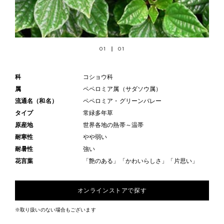
01
01
科
コショウ科
属
ペペロミア属（サダソウ属）
流通名（和名）
ペペロミア・グリーンバレー
タイプ
常緑多年草
原産地
世界各地の熱帯～温帯
耐寒性
やや弱い
耐暑性
強い
花言葉
「艶のある」「かわいらしさ」「片思い」
オンラインストアで探す
※取り扱いのない場合もございます