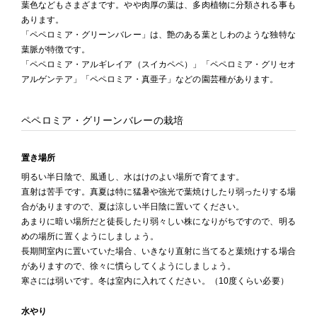
葉色などもさまざまです。やや肉厚の葉は、多肉植物に分類される事も
あります。
「ペペロミア・グリーンバレー」は、艶のある葉としわのような独特な
葉脈が特徴です。
「ペペロミア・アルギレイア（スイカペペ）」「ペペロミア・グリセオ
アルゲンテア」「ペペロミア・真亜子」などの園芸種があります。
ペペロミア・グリーンバレーの栽培
置き場所
明るい半日陰で、風通し、水はけのよい場所で育てます。
直射は苦手です。真夏は特に猛暑や強光で葉焼けしたり弱ったりする場
合がありますので、夏は涼しい半日陰に置いてください。
あまりに暗い場所だと徒長したり弱々しい株になりがちですので、明る
めの場所に置くようにしましょう。
長期間室内に置いていた場合、いきなり直射に当てると葉焼けする場合
がありますので、徐々に慣らしてくようにしましょう。
寒さには弱いです。冬は室内に入れてください。（10度くらい必要）
水やり